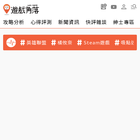
攻略分析
心得評測
新聞資訊
快評雜談
紳士專區
英雄聯盟
橘攸奈
Steam遊戲
吸點迷