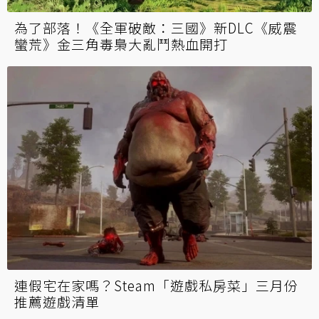
為了部落！《全軍破敵：三國》新DLC《威震
蠻荒》金三角毒梟大亂鬥熱血開打
連假宅在家嗎？Steam「遊戲私房菜」三月份
推薦遊戲清單