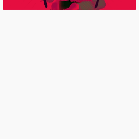
老牌電玩獎「金搖桿」名單出爐 《還願》入
圍最佳獨立遊戲
《全軍破敵：三國》Steam工作坊開放模改
官方警告不准開車