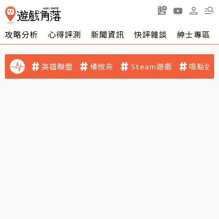
攻略分析
心得評測
新聞資訊
快評雜談
紳士專區
英雄聯盟
橘攸奈
Steam遊戲
吸點迷