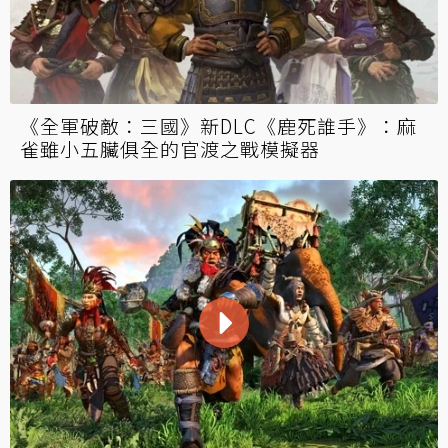
《全軍破敵：三國》新DLC《鹿死誰手》：麻
雀雖小五臟俱全的官渡之戰模擬器