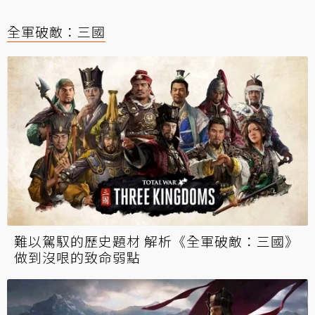
全軍破敵：三國
難以駕馭的歷史題材 解析《全軍破敵：三國》
做到沒哏的致命弱點