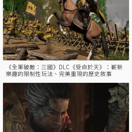
《全軍破敵：三國》DLC《受命於天》：嶄新
樂趣的限制性玩法、完美重現的歷史敘事