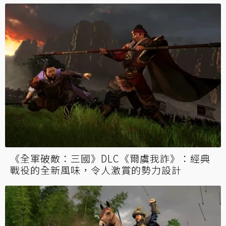
《全軍破敵：三國》DLC《爾虞我詐》：經典
戰役的全新風味，令人激賞的勢力設計