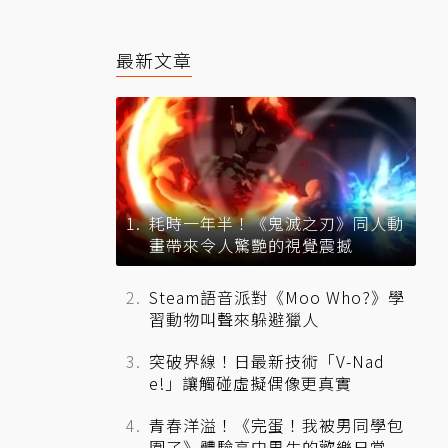
最新文章
耗時一年半！《鬼滅之刃》同人動
畫帶來令人驚艷的視覺震撼
Steam語音派對《Moo Who?》學
習動物叫聲來躲避獵人
突破界線！日最新技術「V-Nad
e!」讓觸碰虛擬偶像更真實
青春洋溢！《完蛋！我被男同學包
圍了》體驗高中男生的歡樂日常