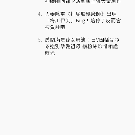
神繪師回歸 P站重新上傳大量創作
人妻除靈《打屁股驅魔師》出現
「梅川伊芙」Bug！這修了反而會
被負評吧
房間滿是孫女周邊！日V因幡はね
る送別摯愛祖母 籲粉絲珍惜相處
時光