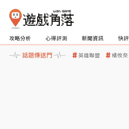
攻略分析
心得評測
新聞資訊
快評
話題傳送門
英雄聯盟
橘攸奈