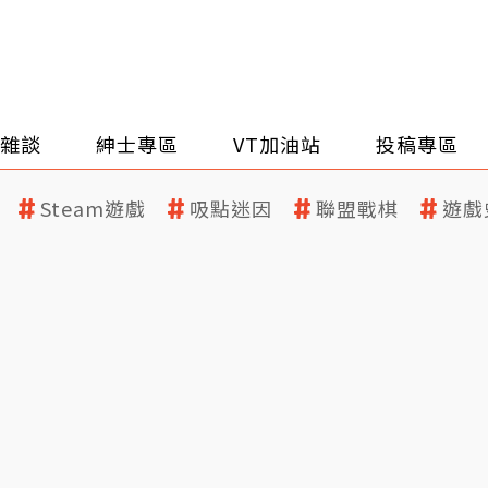
雜談
紳士專區
VT加油站
投稿專區
Steam遊戲
吸點迷因
聯盟戰棋
遊戲