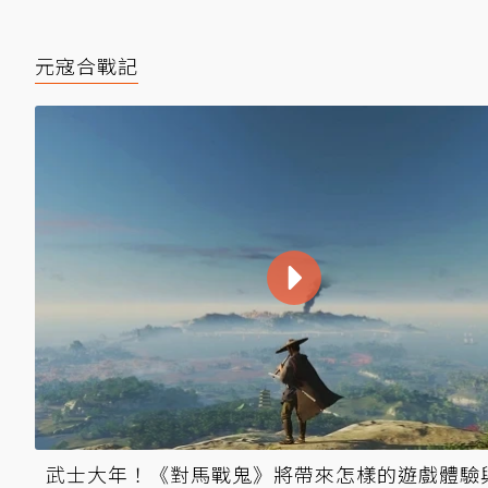
元寇合戰記
武士大年！《對馬戰鬼》將帶來怎樣的遊戲體驗