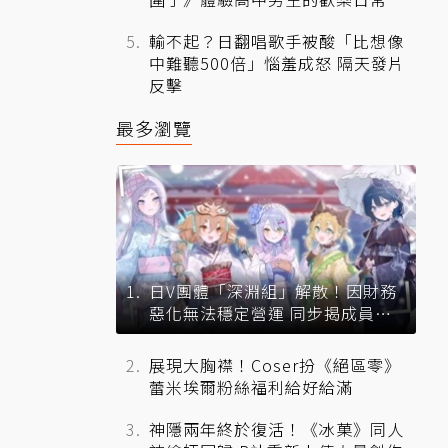
輸不起？日翻唱歌手被酸「比想像
中難聽500倍」惱羞成怒 隔天發片
反擊
最多瀏覽
日V團體「深淵組」解散！因財務
惡化無法穩定營運 同步揭成員未
來去向
展現大胸襟！Coser扮《絕區零》
蕾米埃爾粉絲福利給好給滿
神隱兩年終於復活！《冰菓》同人