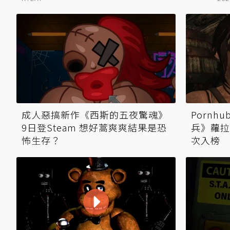
成人惡搞新作《西斯的五夜驚魂》
Pornh
9日登Steam 想好蒿爽爽結果是恐
兵》蘿拉
怖生存？
次入榜