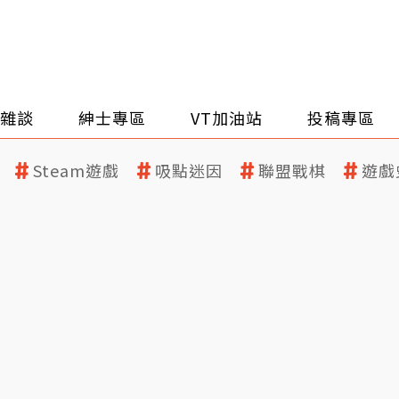
雜談
紳士專區
VT加油站
投稿專區
Steam遊戲
吸點迷因
聯盟戰棋
遊戲