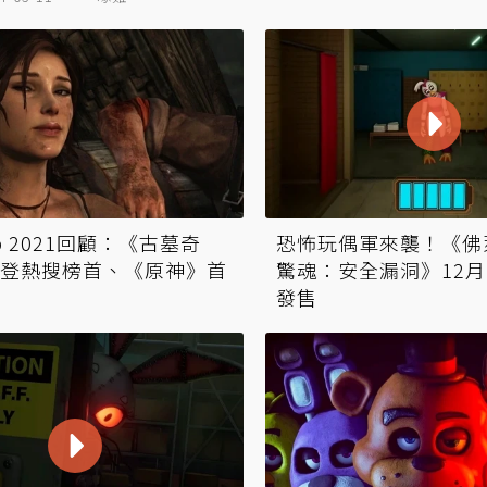
ub 2021回顧：《古墓奇
恐怖玩偶軍來襲！《佛
登熱搜榜首、《原神》首
驚魂：安全漏洞》12月
發售