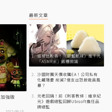
最新文章
這樣比較香！《碧藍航線》推千元
「ASMR米」飯糰掀議
沙國財團天價收購EA！公司私有
化藏隱憂 削減7億支出恐掀裁員風
暴？
元老回鍋！前《刺客教條：維京紀
發加強版
元》遊戲總監回歸Ubisoft擔任品
牌總監
2022-08-15