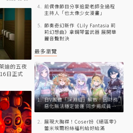
前偶像節目分享追愛老師全過程
主持人「也太像少女漫畫」
節奏奇幻新作《Lily Fantasia 莉
莉幻想曲》拿鋼琴當武器 展開華
麗音聲對決
最多瀏覽
萊迪的五夜
16日正式
日V團體「深淵組」解散！因財務
惡化無法穩定營運 同步揭成員未
來去向
展現大胸襟！Coser扮《絕區零》
蕾米埃爾粉絲福利給好給滿