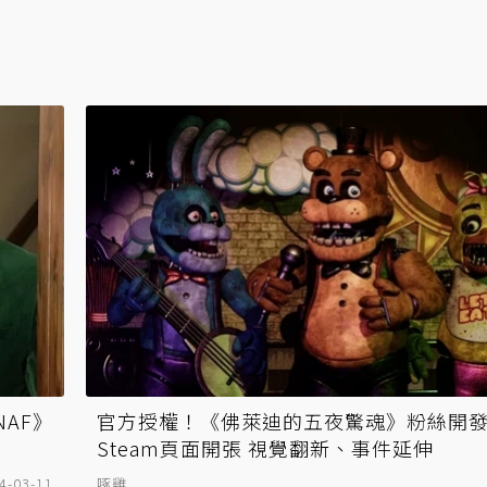
NAF》
官方授權！《佛萊迪的五夜驚魂》粉絲開
Steam頁面開張 視覺翻新、事件延伸
4-03-11
啄雞