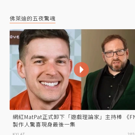
佛萊迪的五夜驚魂
網紅MatPat正式卸下「遊戲理論家」主持棒 《F
製作人驚喜現身最後一集
KYLAT
202