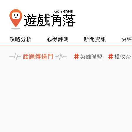
攻略分析
心得評測
新聞資訊
快評
話題傳送門
英雄聯盟
橘攸奈