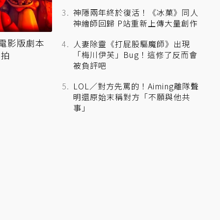
神隱兩年終於復活！《冰菓》同人
神繪師回歸 P站重新上傳大量創作
電影版劇本
人妻除靈《打屁股驅魔師》出現
開拍
「梅川伊芙」Bug！這修了反而會
被負評吧
LOL／對方先罵的！Aiming離隊聲
明還原始末稱對方「不願與他共
事」