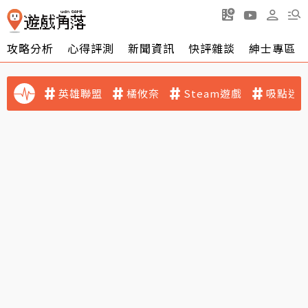
攻略分析
心得評測
新聞資訊
快評雜談
紳士專區
英雄聯盟
橘攸奈
Steam遊戲
吸點迷