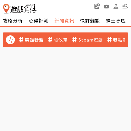
攻略分析
心得評測
新聞資訊
快評雜談
紳士專區
英雄聯盟
橘攸奈
Steam遊戲
吸點迷