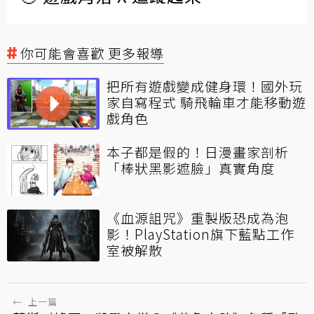
你可能會喜歡 更多報導
把所有遊戲變成健身環！國外玩
家自寫程式 騎飛輪車才能移動遊
戲角色
本子都是假的！日漫畫家剖析
「棒狀黑影遮臉」真實角度
《血源詛咒》重製版恐成為泡
影！PlayStation旗下藍點工作
室被解散
←
上一篇