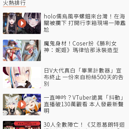
火熱排行
holo儒烏風亭螺鈿來台灣！在海
關被攔下 打開行李箱現場一陣尷
尬
魔鬼身材！Coser扮《勝利女
神：妮姬》瑪律恰那泳裝造型
日V大代真白「畢業計數器」宣
布終止 一份來自粉絲500天的告
別
一直呻吟？VTuber詭異「抖動」
直播破130萬觀看 本人發最新聲
明
30人全數陣亡！《艾恩葛朗特迴