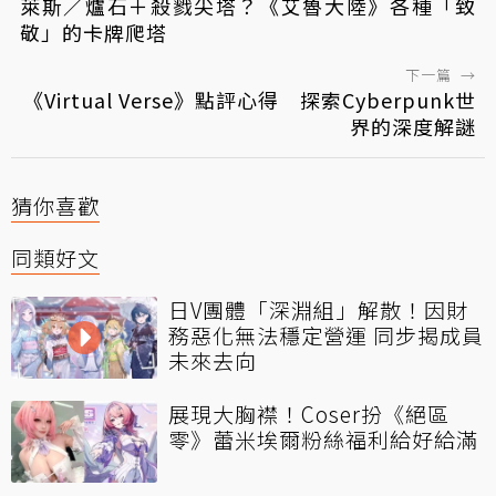
萊斯／爐石＋殺戮尖塔？《艾魯大陸》各種「致
敬」的卡牌爬塔
下一篇
→
《Virtual Verse》點評心得 探索Cyberpunk世
界的深度解謎
猜你喜歡
同類好文
日V團體「深淵組」解散！因財
務惡化無法穩定營運 同步揭成員
未來去向
展現大胸襟！Coser扮《絕區
零》蕾米埃爾粉絲福利給好給滿