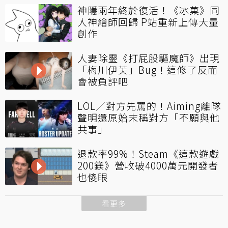
神隱兩年終於復活！《冰菓》同
人神繪師回歸 P站重新上傳大量
創作
人妻除靈《打屁股驅魔師》出現
「梅川伊芙」Bug！這修了反而
會被負評吧
LOL／對方先罵的！Aiming離隊
聲明還原始末稱對方「不願與他
共事」
退款率99%！Steam《這款遊戲
200鎂》營收破4000萬元開發者
也傻眼
看更多