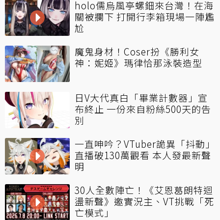
holo儒烏風亭螺鈿來台灣！在海
關被攔下 打開行李箱現場一陣尷
尬
魔鬼身材！Coser扮《勝利女
神：妮姬》瑪律恰那泳裝造型
日V大代真白「畢業計數器」宣
布終止 一份來自粉絲500天的告
別
一直呻吟？VTuber詭異「抖動」
直播破130萬觀看 本人發最新聲
明
30人全數陣亡！《艾恩葛朗特迴
盪新聲》邀實況主、VT挑戰「死
亡模式」