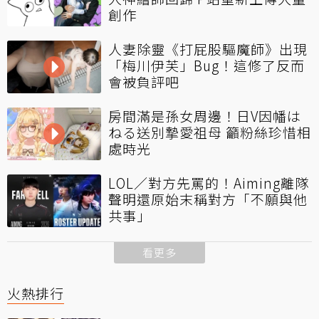
創作
人妻除靈《打屁股驅魔師》出現
「梅川伊芙」Bug！這修了反而
會被負評吧
房間滿是孫女周邊！日V因幡は
ねる送別摯愛祖母 籲粉絲珍惜相
處時光
LOL／對方先罵的！Aiming離隊
聲明還原始末稱對方「不願與他
共事」
看更多
火熱排行