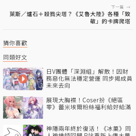
下一篇
→
萊斯／爐石＋殺戮尖塔？《艾魯大陸》各種「致
敬」的卡牌爬塔
猜你喜歡
同類好文
日V團體「深淵組」解散！因財
務惡化無法穩定營運 同步揭成員
未來去向
展現大胸襟！Coser扮《絕區
零》蕾米埃爾粉絲福利給好給滿
神隱兩年終於復活！《冰菓》同
人神繪師回歸 P站重新上傳大量