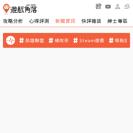
攻略分析
心得評測
新聞資訊
快評雜談
紳士專區
英雄聯盟
橘攸奈
Steam遊戲
吸點迷