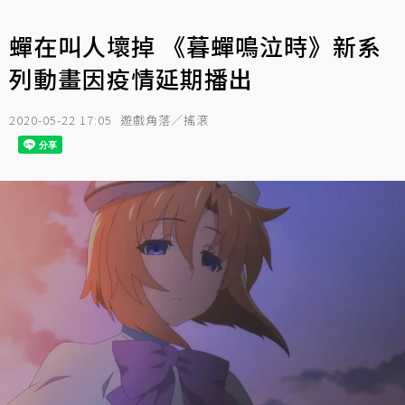
蟬在叫人壞掉 《暮蟬鳴泣時》新系
列動畫因疫情延期播出
2020-05-22 17:05
遊戲角落／搖滾