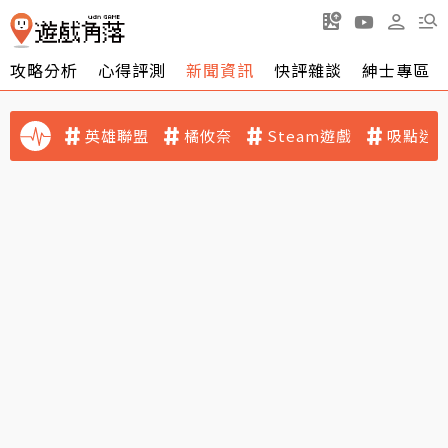
攻略分析
心得評測
新聞資訊
快評雜談
紳士專區
英雄聯盟
橘攸奈
Steam遊戲
吸點迷