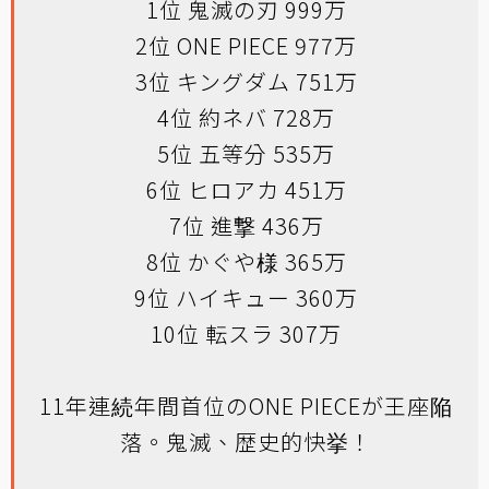
1位 鬼滅の刃 999万
2位 ONE PIECE 977万
3位 キングダム 751万
4位 約ネバ 728万
5位 五等分 535万
6位 ヒロアカ 451万
7位 進撃 436万
8位 かぐや様 365万
9位 ハイキュー 360万
10位 転スラ 307万
11年連続年間首位のONE PIECEが王座陥
落。鬼滅、歴史的快挙！