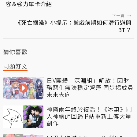
容＆強力單卡介紹
下一篇
→
《死亡擱淺》小提示：遊戲前期如何潛行避開
BT？
猜你喜歡
同類好文
日V團體「深淵組」解散！因財
務惡化無法穩定營運 同步揭成員
未來去向
神隱兩年終於復活！《冰菓》同
人神繪師回歸 P站重新上傳大量
創作