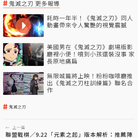
鬼滅之刃 更多報導
耗時一年半！《鬼滅之刃》同人
動畫帶來令人驚艷的視覺震撼
美國男在《鬼滅之刃》劇場版影
廳裡小便！噴到小孩還裝沒事 家
長原地痛扁
無限城篇將上映！粉粉咖啡廳推
出《鬼滅之刃柱訓練篇》聯名合
作
鬼滅之刃
←
上一篇
聯盟戰棋／9.22「元素之起」版本解析：推薦陣