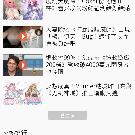
展現大胸襟！Coser扮《絕區
零》蕾米埃爾粉絲福利給好給滿
人妻除靈《打屁股驅魔師》出現
「梅川伊芙」Bug！這修了反而
會被負評吧
退款率99%！Steam《這款遊戲
200鎂》營收破4000萬元開發者
也傻眼
夢想成真！VTuber結城昨日奈與
《刀劍神域》推出聯動周邊
看更多
火熱排行