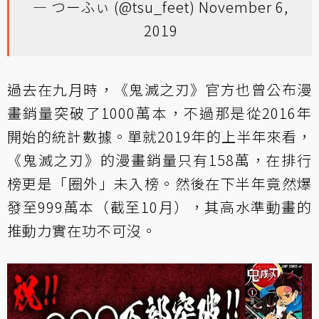
— つーふぃ (@tsu_feet)
November 6,
2019
過去在九月時，《鬼滅之刃》官方也曾公布漫
畫銷量突破了1000萬本，不過那是從2016年
開始的統計數據。單就2019年的上半年來看，
《鬼滅之刃》的漫畫銷量只有158萬，在排行
榜更是「圈外」未入榜。然後在下半年竟然爆
發至999萬本（截至10月），其高水準動畫的
推動力實在功不可沒。