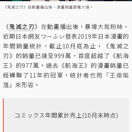
《鬼滅之刃》自動畫播出後，漫畫銷量跟著大增。
《
鬼滅之刃
》在動畫播出後，暴增大批粉絲，
近期日本網友つーふぃ發表2019年日本漫畫的
年間銷量統計，截止10月底為止，《鬼滅之
刃》的銷量已達至999萬，首度超越了《航海
王》的977萬。過去《航海王》的漫畫銷量已
經蟬聯了11年的冠軍，統計者也用「王座陷
落」來形容。
コミックス年間累計売上(10月末時点)