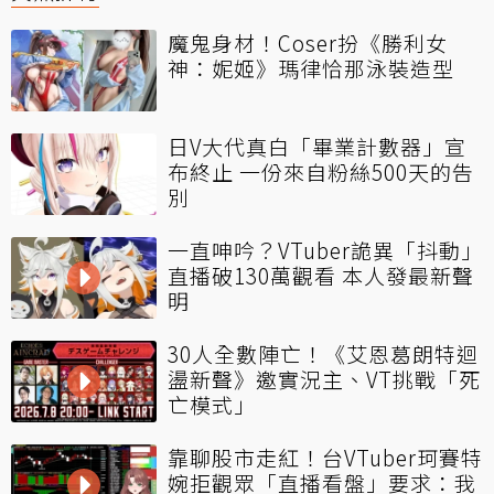
魔鬼身材！Coser扮《勝利女
神：妮姬》瑪律恰那泳裝造型
日V大代真白「畢業計數器」宣
布終止 一份來自粉絲500天的告
別
一直呻吟？VTuber詭異「抖動」
直播破130萬觀看 本人發最新聲
明
30人全數陣亡！《艾恩葛朗特迴
盪新聲》邀實況主、VT挑戰「死
亡模式」
靠聊股市走紅！台VTuber珂賽特
婉拒觀眾「直播看盤」要求：我