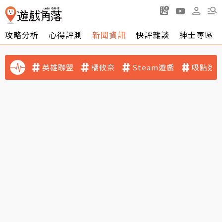
攻略分析
心得評測
新聞資訊
快評雜談
紳士專區
英雄聯盟
橘攸奈
Steam遊戲
吸點迷