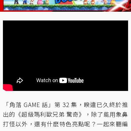
「角落 GAME 話」第 32 集，睽違已久終於推
出的《超級瑪利歐兄弟 驚奇》，除了能用象鼻
打怪以外，還有什麽特色亮點呢？一起來聽編