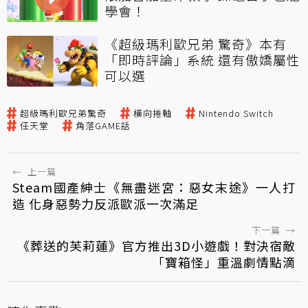
學會！
《超級瑪利歐兄弟 驚奇》本有
「即時評論」系統 還有傲嬌屬性
可以選
超級瑪利歐兄弟驚奇
橫向捲軸
Nintendo Switch
任天堂
角落GAME話
←
上一篇
Steam國產紳士《無盡迷宮：惡女末途》一人打
造 化身惡勢力反派歐派一次滿足
下一篇
→
《葬送的芙莉蓮》官方推出3D小遊戲！對決宿敵
「寶箱怪」重溫劇情點滴