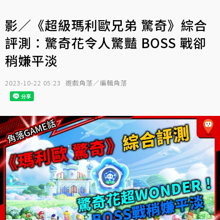
影／《超級瑪利歐兄弟 驚奇》綜合
評測：驚奇花令人驚豔 BOSS 戰卻
稍嫌平淡
2023-10-22 05:23
遊戲角落／編輯角落