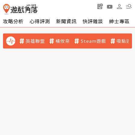
攻略分析
心得評測
新聞資訊
快評雜談
紳士專區
英雄聯盟
橘攸奈
Steam遊戲
吸點迷