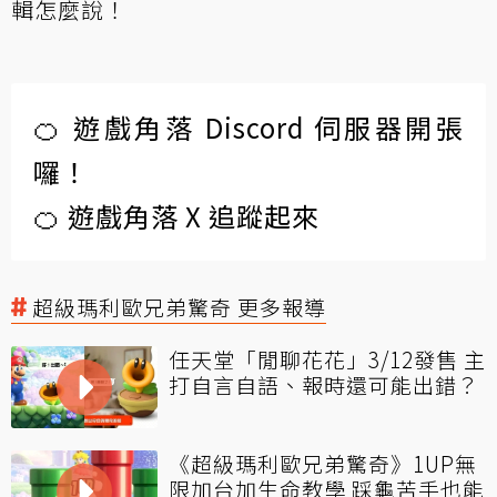
輯怎麼說！
🍊 遊戲角落 Discord 伺服器開張
囉！
🍊 遊戲角落 X 追蹤起來
超級瑪利歐兄弟驚奇 更多報導
任天堂「閒聊花花」3/12發售 主
打自言自語、報時還可能出錯？
《超級瑪利歐兄弟驚奇》1UP無
限加台加生命教學 踩龜苦手也能