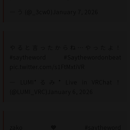
— う (@_3cw0)
January 7, 2026
やると言ったからね…やったよ！
#saytheword
#Saythewordonbeat
pic.twitter.com/s1FtMxtiVR
— LUMI*るみ* Live in VRChat！
(@LUMI_VRC)
January 6, 2026
zako💙
#saytheword