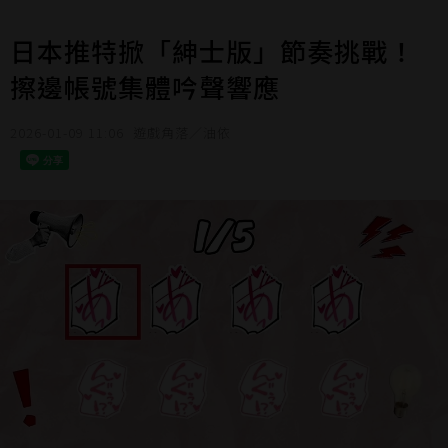
日本推特掀「紳士版」節奏挑戰！
擦邊帳號集體吟聲響應
2026-01-09 11:06
遊戲角落／油依