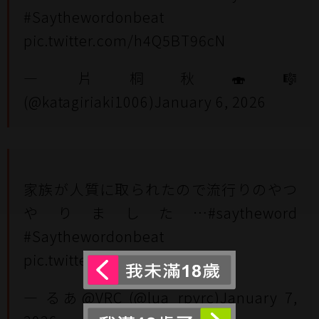
#Saythewordonbeat
pic.twitter.com/h4Q5BT96cN
— 片桐秋🍣🎼
(@katagiriaki1006)
January 6, 2026
家族が人質に取られたので流行りのやつ
やりました…
#saytheword
#Saythewordonbeat
pic.twitter.com/s44hcyDwpS
— るあ@VRC (@lua_rpvrc)
January 7,