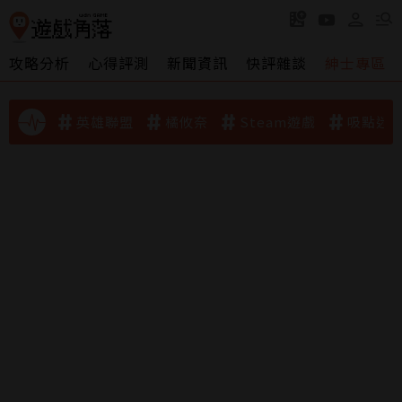
攻略分析
心得評測
新聞資訊
快評雜談
紳士專區
英雄聯盟
橘攸奈
Steam遊戲
吸點迷