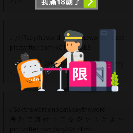
2026
...///
#saytheword
#Saythewordonbeat
pic.twitter.com/xCT7jVVOE3
— 白瀬 粥 (@okayu_mahuyu)
January
7, 2026
#Saythewordonbeat
#saytheword
海外で流行ってるのやったよ～
pic.twitter.com/acySOLcFmS