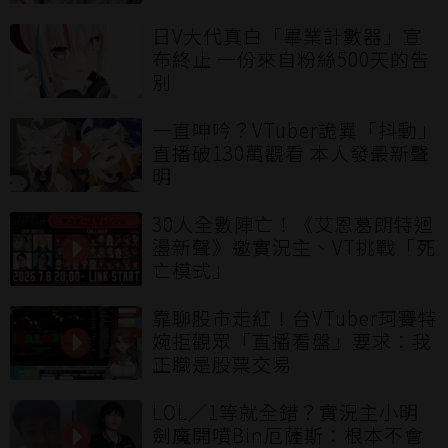
日V大代真白「畢業計數器」宣
布終止 一份來自粉絲500天的告
別
一直呻吟？VTuber詭異「抖動」
直播破130萬觀看 本人發最新聲
明
30人全數陣亡！《艾恩葛朗特迴
盪新聲》邀實況主、VT挑戰「死
亡模式」
靠聊股市走紅！台VTuber珂賽特
婉拒觀眾「直播看盤」要求：我
正職是股票交易
LOL／1等就全錯？實況主小明
劍魔開噴Bin厄薩斯：根本不會