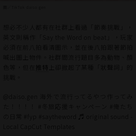
圖／TikTok daiso.gen
想必不少人都有在社群上看過「節奏挑戰」，
英文則稱作「Say the Word on beat」，玩家
必須在前八拍看清圖示，並在後八拍跟著節拍
喊出圖上物件。社群間流行題目多為動物、顏
色等，但在
推特
上卻掀起了某種「狀聲詞」的
挑戰。
@daiso.gen
海外で流行ってるやつ作ってみ
た！！！！
#冬旅応援キャンペーン
#俺たち
の日常
#fyp
#saytheword
♬ original sound -
Local CapCut Templates