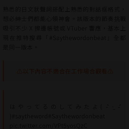
熟悉的日文狀聲詞搭配上熟悉的對話框格式，
想必紳士們都能心領神會。該版本的節奏挑戰
吸引不少 X 擦邊帳號或 VTuber 響應，基本上
現在推特搜尋「#Saythewordonbeat」全都
是同一版本。
⚠️以下內容不適合在工作場合觀看⚠️
はやってるのしてみたよ( -᷅ ·̫ -᷄
)
#saytheword
#Saythewordonbeat
pic.twitter.com/VPt5yosQzC