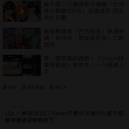
輸不起？日翻唱歌手被酸「比想
像中難聽500倍」惱羞成怒 隔天
發片反擊
觀看數破億「巴西初音」熱潮後
續！推特掀「挪威版初音」二創
趨勢
真．買遊戲的遊戲！《Steam特
賣模擬器》想買多少一次通通入
手
推特
網友熱議
紳士向
←
上一篇
LOL／夢迴2022？Faker打積分又被LPL選手戳
戰隊懲處卻輕輕放下