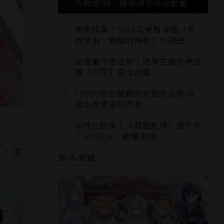
片掀議 網：應該請你來做動畫
美夢成真！holo森美聲演唱《來
自深淵：覺醒的神秘》片頭曲
從漫畫中走出來！健身主播完美詮
釋《刃牙》宮本武藏
VSPO!限定餐廳即將登陸台港 成
員主視覺提前亮相
這樣比較香！《碧藍航線》推千元
「ASMR米」飯糰掀議
換，並
最多瀏覽