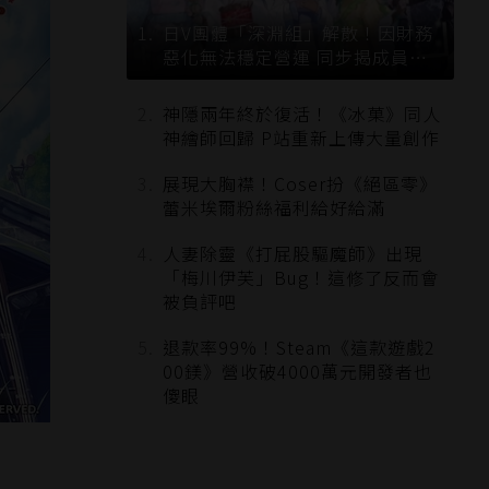
日V團體「深淵組」解散！因財務
惡化無法穩定營運 同步揭成員未
來去向
神隱兩年終於復活！《冰菓》同人
神繪師回歸 P站重新上傳大量創作
展現大胸襟！Coser扮《絕區零》
蕾米埃爾粉絲福利給好給滿
人妻除靈《打屁股驅魔師》出現
「梅川伊芙」Bug！這修了反而會
被負評吧
退款率99%！Steam《這款遊戲2
00鎂》營收破4000萬元開發者也
傻眼