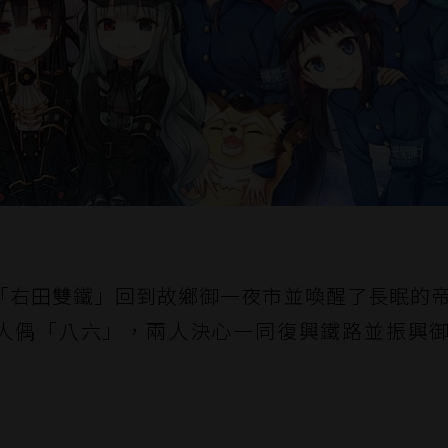
「右田雙鐵」回到故鄉御一夜市並喚醒了長眠的
鐵路人偶「八六」，兩人決心一同復興鐵路並振興