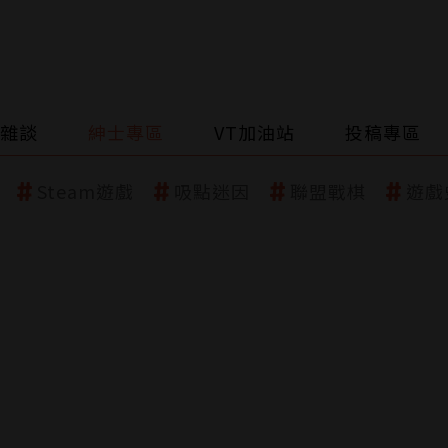
雜談
紳士專區
VT加油站
投稿專區
Steam遊戲
吸點迷因
聯盟戰棋
遊戲