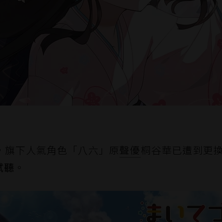
，旗下人氣角色「八六」原
聲優
桐谷華已遭到更
試聽
。