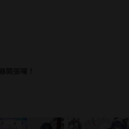
伺服器開張囉！