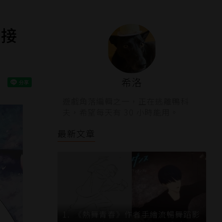
露接
希洛
遊戲角落編輯之一，正在逃離鴨科
夫，希望每天有 30 小時能用。
最新文章
《熱舞青春》作者手繪流暢舞蹈影