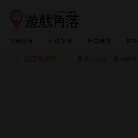
攻略分析
心得評測
新聞資訊
快評
話題傳送門
英雄聯盟
橘攸奈