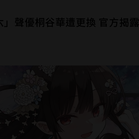
六」聲優桐谷華遭更換 官方揭