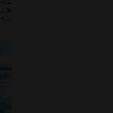
 年登上
的加強
台更名為