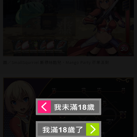
圖／SmallSqurriel 斯穆絲酷兒、Mango Party 芒果派對