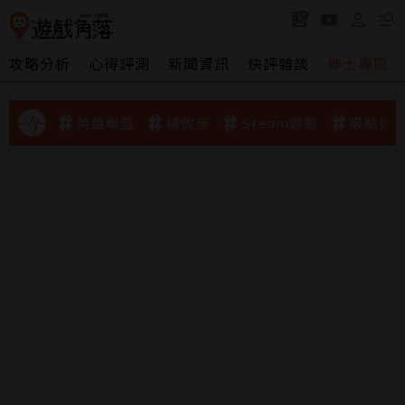
攻略分析
心得評測
新聞資訊
快評雜談
紳士專區
英雄聯盟
橘攸奈
Steam遊戲
吸點迷