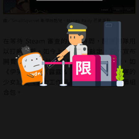
圖／SmallSqurriel 斯穆絲酷兒、Mango Party 芒果派對
在等待 Steam 審查的這段時間，開發團隊用
以打磨遊戲。如今上市日正式敲定，官方宣布
開賣當天斯穆絲酷兒過去開發過的遊戲，如
《伊芙物語》《露露 & 恩諾伊 交織世界命運的
少女》及《努力工作吧 夢魔醬》將推出特價組
合包。