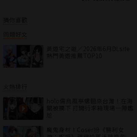
猜你喜歡
同類好文
黃遊宅之道／2026年6月DLsite
熱門黃遊推薦TOP10
火熱排行
holo儒烏風亭螺鈿來台灣！在海
關被攔下 打開行李箱現場一陣尷
尬
魔鬼身材！Coser扮《勝利女
神：妮姬》瑪律恰那泳裝造型