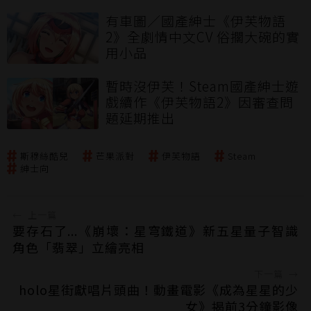
有車圖／國產紳士《伊芙物語
2》全劇情中文CV 俗擱大碗的實
用小品
暫時沒伊芙！Steam國產紳士遊
戲續作《伊芙物語2》因審查問
題延期推出
斯穆絲酷兒
芒果派對
伊芙物語
Steam
紳士向
←
上一篇
要存石了...《崩壞：星穹鐵道》新五星量子智識
角色「翡翠」立繪亮相
下一篇
→
holo星街獻唱片頭曲！動畫電影《成為星星的少
女》揭前3分鐘影像