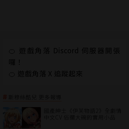
🍊 遊戲角落 Discord 伺服器開張
囉！
🍊 遊戲角落 X 追蹤起來
斯穆絲酷兒 更多報導
國產紳士《伊芙物語2》全劇情
中文CV 俗擱大碗的實用小品