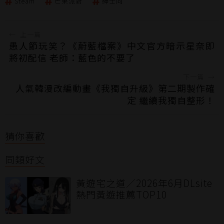
Steam
芒果派對
紳士向
←
上一篇
愚人節玩笑？《蔚藍檔案》中文官方暗示星奈即
將初配信 老師：藍色的不要了
下一篇
→
人氣韓漫改編動畫《我獨自升級》第二期製作確
定 繼續我獨自整形！
猜你喜歡
同類好文
黃遊宅之道／2026年6月DLsite
熱門黃遊推薦TOP10