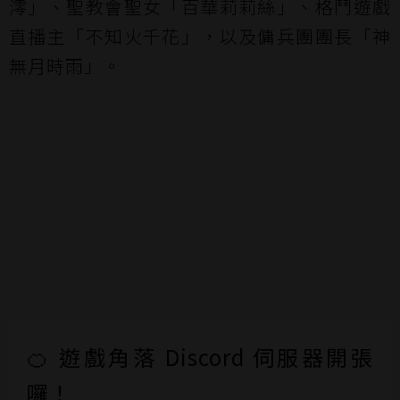
澪」、聖教會聖女「百華莉莉絲」、格鬥遊戲
直播主「不知火千花」，以及傭兵團團長「神
無月時雨」。
🍊 遊戲角落 Discord 伺服器開張
囉！