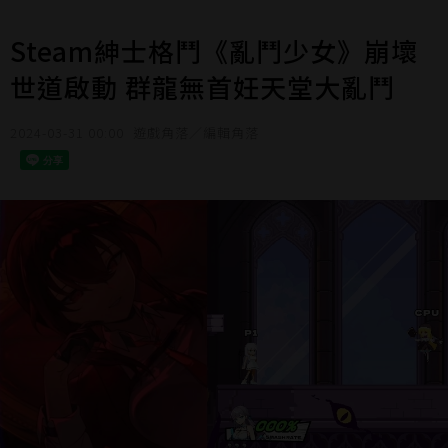
Steam紳士格鬥《亂鬥少女》崩壞
世道啟動 群龍無首妊天堂大亂鬥
2024-03-31 00:00
遊戲角落／編輯角落