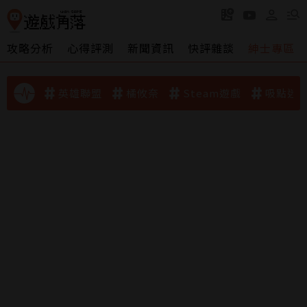
攻略分析
心得評測
新聞資訊
快評雜談
紳士專區
英雄聯盟
橘攸奈
Steam遊戲
吸點迷