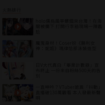
火熱排行
holo儒烏風亭螺鈿來台灣！在海
關被攔下 打開行李箱現場一陣尷
尬
魔鬼身材！Coser扮《勝利女
神：妮姬》瑪律恰那泳裝造型
日V大代真白「畢業計數器」宣
布終止 一份來自粉絲500天的告
別
一直呻吟？VTuber詭異「抖動」
直播破130萬觀看 本人發最新聲
明