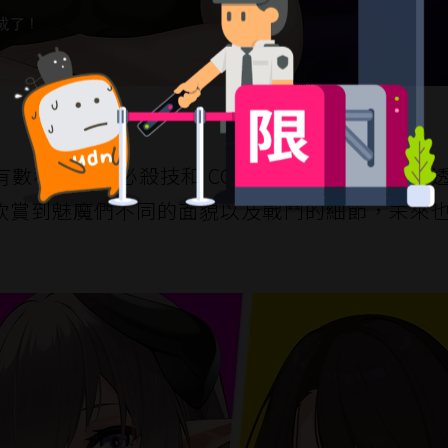
數種擅長的必殺技和 CG 來和玩家一決勝負，
欣賞到魅魔們不同的面貌以及戰鬥的細節，未來