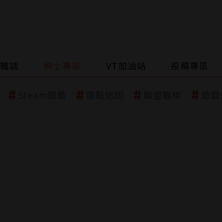
雜談
紳士專區
VT加油站
投稿專區
Steam遊戲
吸點迷因
聯盟戰棋
遊戲