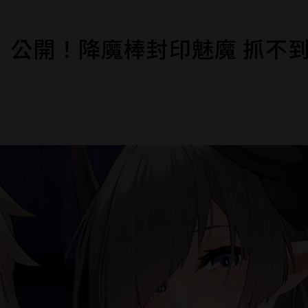
淫》公開！降魔棒封印魅魔 抓不