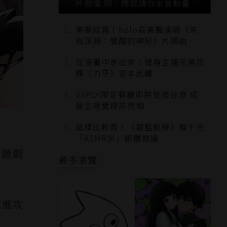
片掀議 網：應該請你來做動畫
美夢成真！holo森美聲演唱《來
自深淵：覺醒的神秘》片頭曲
從漫畫中走出來！健身主播完美詮
釋《刃牙》宮本武藏
VSPO!限定餐廳即將登陸台港 成
員主視覺提前亮相
這樣比較香！《碧藍航線》推千元
「ASMR米」飯糰掀議
士遊戲
最多瀏覽
來進攻