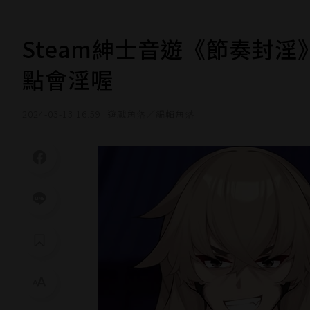
Steam紳士音遊《節奏封
點會淫喔
2024-03-13 16:59
遊戲角落／編輯角落