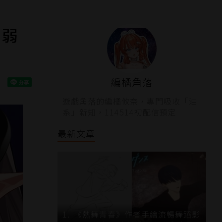
到弱
編橘角落
遊戲角落的編橘攸奈，專門吸收「油
系」新知，114514初配信預定
最新文章
《熱舞青春》作者手繪流暢舞蹈影