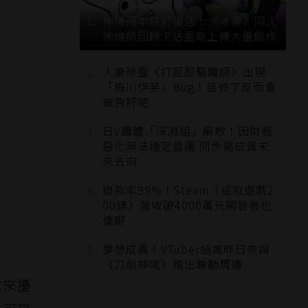
神隱兩年終於復活！《冰菓》同人
神繪師回歸 P站重新上傳大量創作
人妻除靈《打屁股驅魔師》出現
「梅川伊芙」Bug！這修了反而會
被負評吧
日V團體「深淵組」解散！因財務
惡化無法穩定營運 同步揭成員未
來去向
退款率99%！Steam《這款遊戲2
00鎂》營收破4000萬元開發者也
傻眼
夢想成真！VTuber結城昨日奈與
《刀劍神域》推出聯動周邊
式來擾