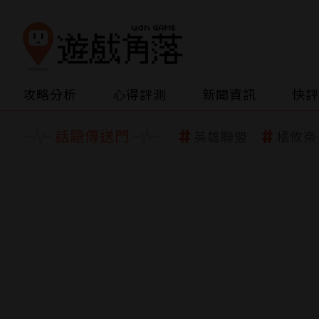
攻略分析
心得評測
新聞資訊
快評
話題傳送門
英雄聯盟
橘攸奈