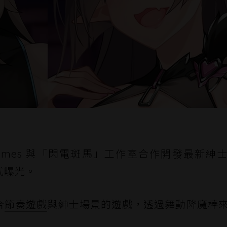
Games 與「閃電斑馬」工作室合作開發最新紳
正式曝光。
合
節奏遊戲
與紳士場景的遊戲，透過舞動降魔棒