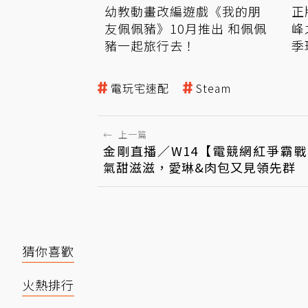
幼教動畫改編遊戲《我的朋
正
友佩佩豬》10月推出 和佩佩
峰
豬一起旅行去！
季
電玩宅速配
Steam
←
上一篇
金剛直播／W14【電競網紅爭霸
氣甜滋滋，愛琳&肉包又見領先群
猜你喜歡
火熱排行