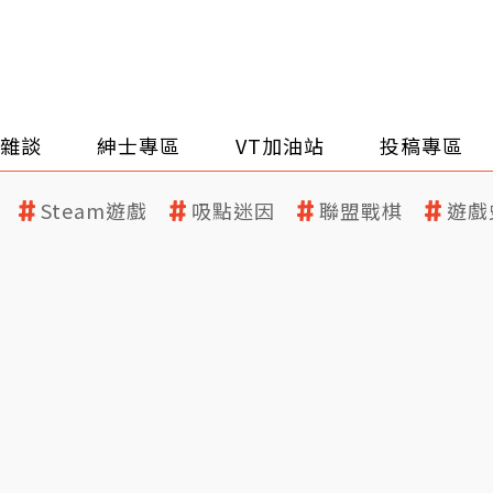
雜談
紳士專區
VT加油站
投稿專區
Steam遊戲
吸點迷因
聯盟戰棋
遊戲