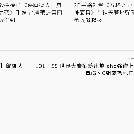
版授權+1《惡魔獵人：巔
2D手繪射擊《方格之力
之戰》手遊 台灣預計第四
神面具》在鋪天蓋地彈
玩得到
勇敢滑起來
下
戰】啵緹人
LOL／S9 世界大賽抽籤出爐 ahq強碰
軍iG、C組成為死