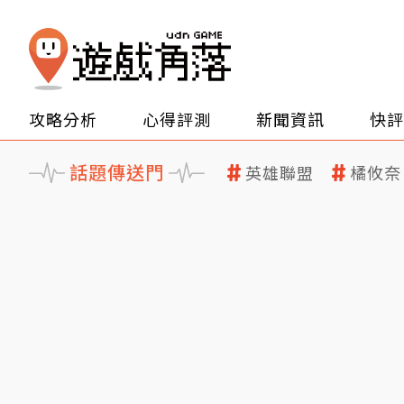
攻略分析
心得評測
新聞資訊
快評
話題傳送門
英雄聯盟
橘攸奈