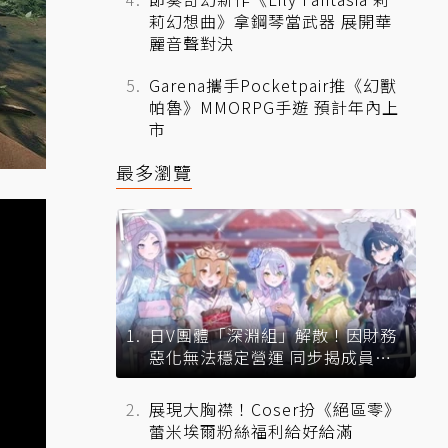
莉幻想曲》拿鋼琴當武器 展開華
麗音聲對決
Garena攜手Pocketpair推《幻獸
帕魯》MMORPG手遊 預計年內上
市
最多瀏覽
日V團體「深淵組」解散！因財務
惡化無法穩定營運 同步揭成員未
來去向
展現大胸襟！Coser扮《絕區零》
蕾米埃爾粉絲福利給好給滿