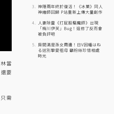
神隱兩年終於復活！《冰菓》同人
神繪師回歸 P站重新上傳大量創作
人妻除靈《打屁股驅魔師》出現
「梅川伊芙」Bug！這修了反而會
被負評吧
房間滿是孫女周邊！日V因幡はね
る送別摯愛祖母 籲粉絲珍惜相處
時光
叢林當
，還要
不只需