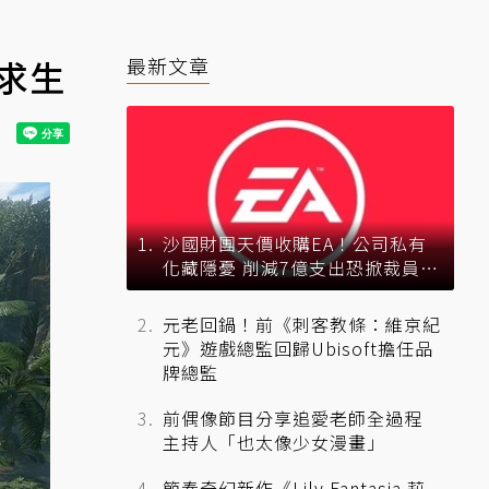
求生
最新文章
沙國財團天價收購EA！公司私有
化藏隱憂 削減7億支出恐掀裁員風
暴？
元老回鍋！前《刺客教條：維京紀
元》遊戲總監回歸Ubisoft擔任品
牌總監
前偶像節目分享追愛老師全過程
主持人「也太像少女漫畫」
節奏奇幻新作《Lily Fantasia 莉