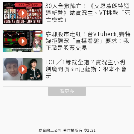
30人全數陣亡！《艾恩葛朗特迴
盪新聲》邀實況主、VT挑戰「死
亡模式」
靠聊股市走紅！台VTuber珂賽特
婉拒觀眾「直播看盤」要求：我
正職是股票交易
LOL／1等就全錯？實況主小明
劍魔開噴Bin厄薩斯：根本不會
玩
看更多
聯合線上公司 著作權所有 ©2021