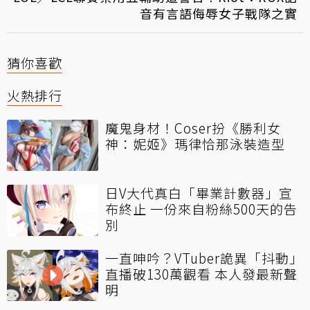
音有言語侮辱女子戰隊之實
猜你喜歡
火熱排行
魔鬼身材！Coser扮《勝利女
神：妮姬》瑪律恰那泳裝造型
日V大代真白「畢業計數器」宣
布終止 一份來自粉絲500天的告
別
一直呻吟？VTuber詭異「抖動」
直播破130萬觀看 本人發最新聲
明