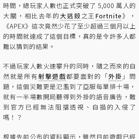
時間，總玩家人數也正式突破了 5,000 萬人的
大關，相比去年的
大逃殺
之王
Fortnite
》，
《APEX》這次竟然少花了至少超過三個月以上
的時間就達成了這個目標，真的是令許多人都
難以猜到的結果。
不過玩家人數火速攀升的同時，隨之而來的自
然就是所有
射擊遊戲
都要面對的「
外掛
」問
題，這個災難更是氾濫到了亞服每單排十場，
就有一半場數開局聽得到外掛的語音廣告，難
到官方已經無法阻擋透視、自描的入侵了
嗎！？
根據先前公布的資料顯示，雖然目前遊戲已經