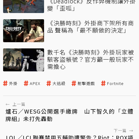
《Deadlock》反作弊機制讓外掛
變「歪呱」
《決勝時刻》外掛商下架所有商
品 聲稱為「最不願做的決定」
數千名《決勝時刻》外掛玩家被
駭客盜帳號？官方籲一般玩家不
需擔心
外掛
APEX
大逃殺
射擊遊戲
Fortnite
←
上一篇
爐石／WESG公開選手繳牌 山下智久的「立體
牌組」未打先轟動
下一篇
→
LOL╱LCL聯賽禁用五輔助遭警告？Riot：ROX語