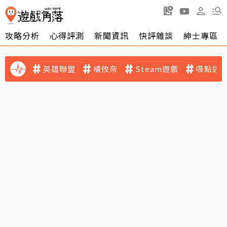
攻略分析
心得評測
新聞資訊
快評雜談
紳士專區
英雄聯盟
橘攸奈
Steam遊戲
吸點迷