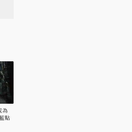
成為
下藍點