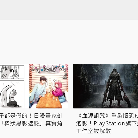
子都是假的！日漫畫家剖
《血源詛咒》重製版恐
「棒狀黑影遮臉」真實角
泡影！PlayStation旗
工作室被解散