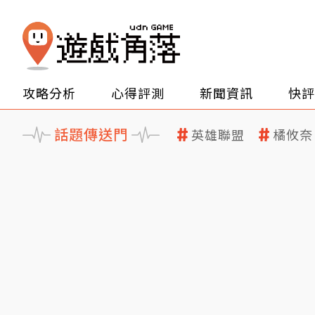
攻略分析
心得評測
新聞資訊
快評
話題傳送門
英雄聯盟
橘攸奈