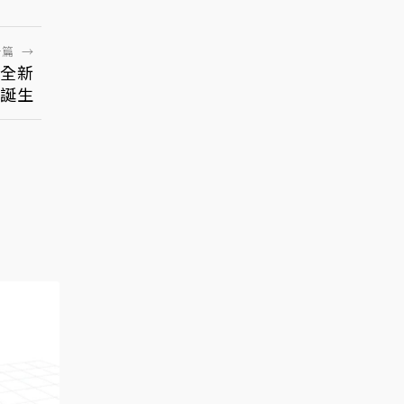
一篇
→
？全新
將誕生