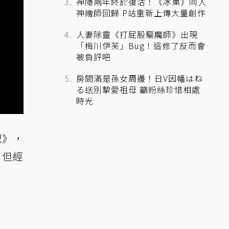
神隱兩年終於復活！《冰菓》同人
神繪師回歸 P站重新上傳大量創作
人妻除靈《打屁股驅魔師》出現
「梅川伊芙」Bug！這修了反而會
被負評吧
房間滿是孫女周邊！日V因幡はね
る送別摯愛祖母 籲粉絲珍惜相處
時光
記》，
，但經