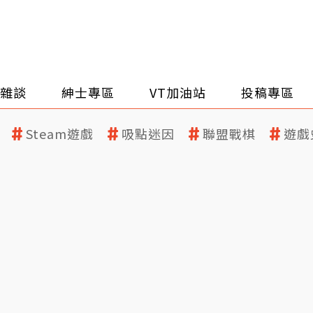
雜談
紳士專區
VT加油站
投稿專區
Steam遊戲
吸點迷因
聯盟戰棋
遊戲