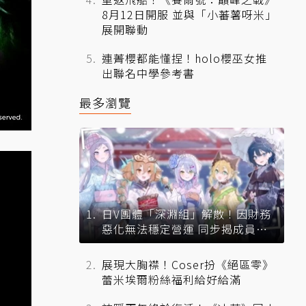
8月12日開服 並與「小蕃薯呀米」
展開聯動
連菁櫻都能懂捏！holo櫻巫女推
出聯名中學參考書
最多瀏覽
日V團體「深淵組」解散！因財務
惡化無法穩定營運 同步揭成員未
來去向
展現大胸襟！Coser扮《絕區零》
蕾米埃爾粉絲福利給好給滿