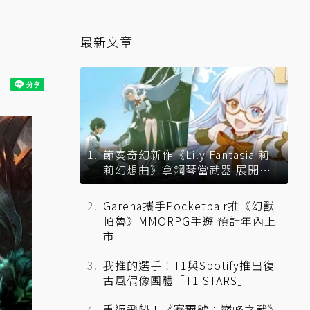
最新文章
節奏奇幻新作《Lily Fantasia 莉
莉幻想曲》拿鋼琴當武器 展開華
麗音聲對決
Garena攜手Pocketpair推《幻獸
帕魯》MMORPG手遊 預計年內上
市
我推的選手！T1與Spotify推出復
古風偶像團體「T1 STARS」
重返飛船！《賽爾號：巔峰之戰》