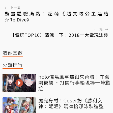
←
上一篇
動畫體驗滿點！超萌《超異域公主連結
☆Re:Dive》
下一篇
→
【電玩TOP10】清涼一下！2018十大電玩泳裝
猜你喜歡
火熱排行
holo儒烏風亭螺鈿來台灣！在海
關被攔下 打開行李箱現場一陣尷
尬
魔鬼身材！Coser扮《勝利女
神：妮姬》瑪律恰那泳裝造型