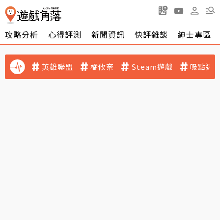
攻略分析
心得評測
新聞資訊
快評雜談
紳士專區
英雄聯盟
橘攸奈
Steam遊戲
吸點迷