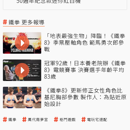
50週年紀念款迷你紅白機
鐵拳 更多報導
「地表最強生物」降臨！《鐵拳
8》季票壓軸角色 範馬勇次郎參
戰
冠軍92歲！日本養老院辦《鐵拳
8》電競賽事 決賽選手年齡平均
83歲
《鐵拳8》更新修正女性角色比
基尼胸部參數 製作人：為貼近原
始設計
鐵拳
萬代南夢宮
格鬥遊戲
電玩宅速配