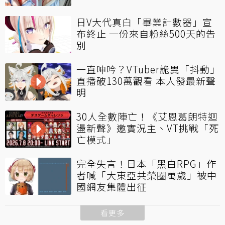
日V大代真白「畢業計數器」宣
布終止 一份來自粉絲500天的告
別
一直呻吟？VTuber詭異「抖動」
直播破130萬觀看 本人發最新聲
明
30人全數陣亡！《艾恩葛朗特迴
盪新聲》邀實況主、VT挑戰「死
亡模式」
完全失言！日本「黑白RPG」作
者喊「大東亞共榮圈萬歲」被中
國網友集體出征
看更多