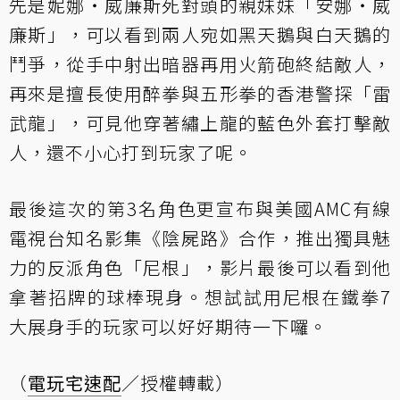
先是妮娜‧威廉斯死對頭的親妹妹「安娜‧威
廉斯」，可以看到兩人宛如黑天鵝與白天鵝的
鬥爭，從手中射出暗器再用火箭砲終結敵人，
再來是擅長使用醉拳與五形拳的香港警探「雷
武龍」，可見他穿著繡上龍的藍色外套打擊敵
人，還不小心打到玩家了呢。
最後這次的第3名角色更宣布與美國AMC有線
電視台知名影集《陰屍路》合作，推出獨具魅
力的反派角色「尼根」，影片最後可以看到他
拿著招牌的球棒現身。想試試用尼根在鐵拳7
大展身手的玩家可以好好期待一下囉。
（
電玩宅速配
／授權轉載）