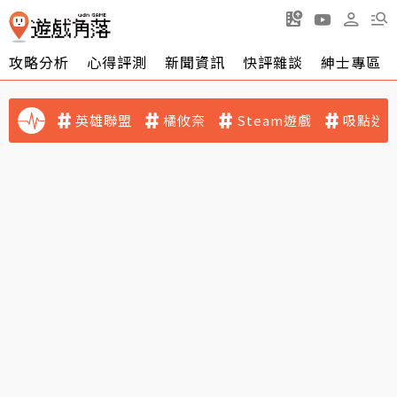
攻略分析
心得評測
新聞資訊
快評雜談
紳士專區
英雄聯盟
橘攸奈
Steam遊戲
吸點迷