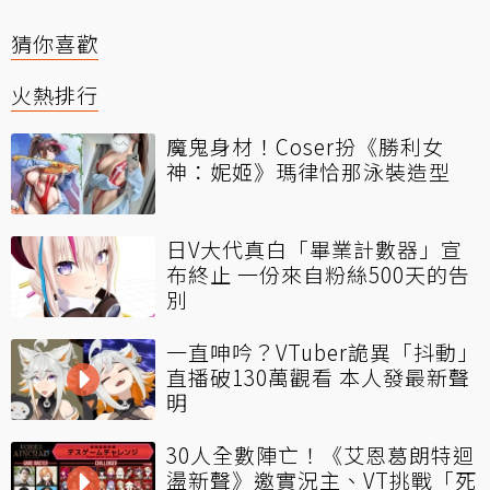
猜你喜歡
火熱排行
魔鬼身材！Coser扮《勝利女
神：妮姬》瑪律恰那泳裝造型
日V大代真白「畢業計數器」宣
布終止 一份來自粉絲500天的告
別
一直呻吟？VTuber詭異「抖動」
直播破130萬觀看 本人發最新聲
明
30人全數陣亡！《艾恩葛朗特迴
盪新聲》邀實況主、VT挑戰「死