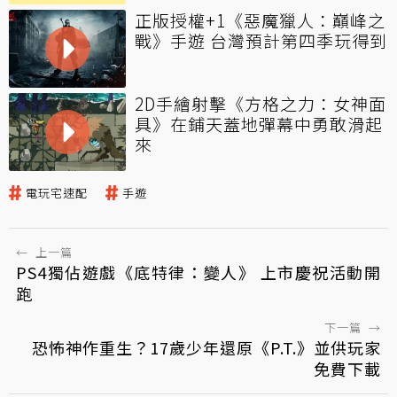
正版授權+1《惡魔獵人：巔峰之
戰》手遊 台灣預計第四季玩得到
2D手繪射擊《方格之力：女神面
具》在鋪天蓋地彈幕中勇敢滑起
來
電玩宅速配
手遊
←
上一篇
PS4獨佔遊戲《底特律：變人》 上市慶祝活動開
跑
下一篇
→
恐怖神作重生？17歲少年還原《P.T.》並供玩家
免費下載