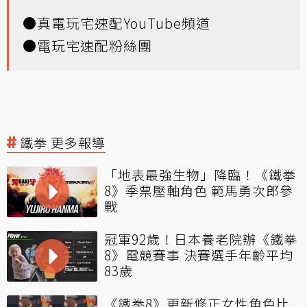
●
真電玩宅速配YouTube頻道
●
電玩宅速配粉絲團
鐵拳 更多報導
「地表最強生物」降臨！《鐵拳
8》季票壓軸角色 範馬勇次郎參
戰
冠軍92歲！日本養老院辦《鐵拳
8》電競賽事 決賽選手年齡平均
83歲
《鐵拳8》更新修正女性角色比