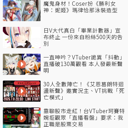
魔鬼身材！Coser扮《勝利女
神：妮姬》瑪律恰那泳裝造型
日V大代真白「畢業計數器」宣
布終止 一份來自粉絲500天的告
別
一直呻吟？VTuber詭異「抖動」
直播破130萬觀看 本人發最新聲
明
30人全數陣亡！《艾恩葛朗特迴
盪新聲》邀實況主、VT挑戰「死
亡模式」
靠聊股市走紅！台VTuber珂賽特
婉拒觀眾「直播看盤」要求：我
正職是股票交易