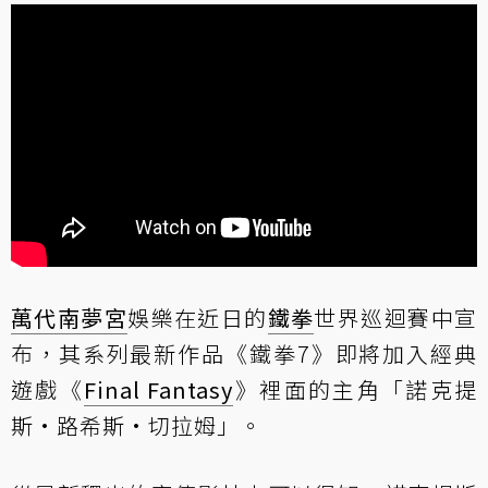
萬代南夢宮
娛樂在近日的
鐵拳
世界巡迴賽中宣
布，其系列最新作品《鐵拳7》即將加入經典
遊戲《
Final Fantasy
》裡面的主角「諾克提
斯·路希斯·切拉姆」。