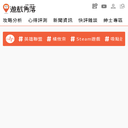
攻略分析
心得評測
新聞資訊
快評雜談
紳士專區
英雄聯盟
橘攸奈
Steam遊戲
吸點迷