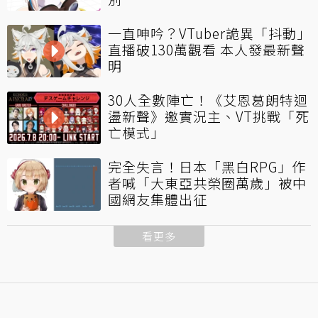
一直呻吟？VTuber詭異「抖動」
直播破130萬觀看 本人發最新聲
明
30人全數陣亡！《艾恩葛朗特迴
盪新聲》邀實況主、VT挑戰「死
亡模式」
完全失言！日本「黑白RPG」作
者喊「大東亞共榮圈萬歲」被中
國網友集體出征
看更多