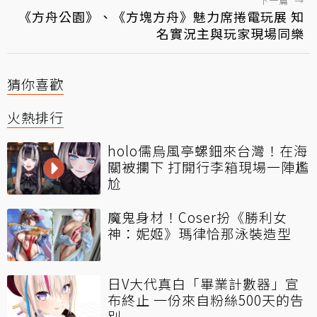
下一篇
→
《方舟公園》、《方塊方舟》魅力席捲電玩展 知
名實況主與玩家現場同樂
猜你喜歡
火熱排行
holo儒烏風亭螺鈿來台灣！在海
關被攔下 打開行李箱現場一陣尷
尬
魔鬼身材！Coser扮《勝利女
神：妮姬》瑪律恰那泳裝造型
日V大代真白「畢業計數器」宣
布終止 一份來自粉絲500天的告
別