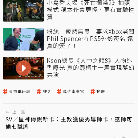
小島秀夫揭《死亡擱淺2》拍照
模式 稱本作會更怪、更有實驗性
質
粉絲「索然無畏」要求Xbox老闆
Phil Spencer在PS5外殼簽名 還
真的簽了！
Kson總長《人中之龍8》人物造
型曝光 真的跟桐生一馬實現夢幻
共演
東京電玩展
RPG
萬代南夢宮
動畫
←
上一篇
SV／星神傳說新卡：主教獲優秀導師卡，巫師可
偷七職牌