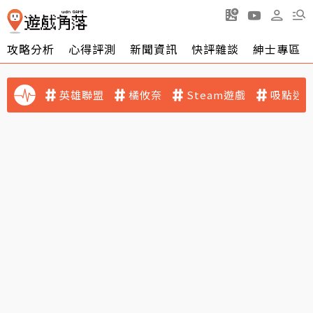
攻略分析
心得評測
新聞資訊
快評雜談
紳士專區
英雄聯盟
橘攸奈
Steam遊戲
吸點迷