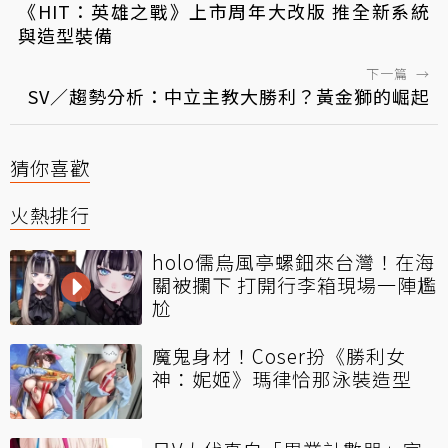
《HIT：英雄之戰》上市周年大改版 推全新系統
與造型裝備
下一篇
→
SV／趨勢分析：中立主教大勝利？黃金獅的崛起
猜你喜歡
火熱排行
holo儒烏風亭螺鈿來台灣！在海
關被攔下 打開行李箱現場一陣尷
尬
魔鬼身材！Coser扮《勝利女
神：妮姬》瑪律恰那泳裝造型