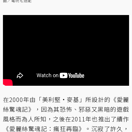
圖／電玩宅速配
在2000年由「美利堅·麥基」所設計的《愛麗
絲驚魂記》，因為其恐怖、邪惡又黑暗的遊戲
風格而為人所知，之後在2011年也推出了續作
《愛麗絲驚魂記：瘋狂再臨》。沉寂了許久，