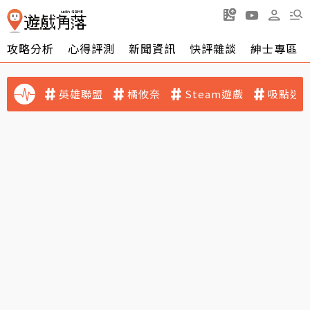
攻略分析
心得評測
新聞資訊
快評雜談
紳士專區
英雄聯盟
橘攸奈
Steam遊戲
吸點迷