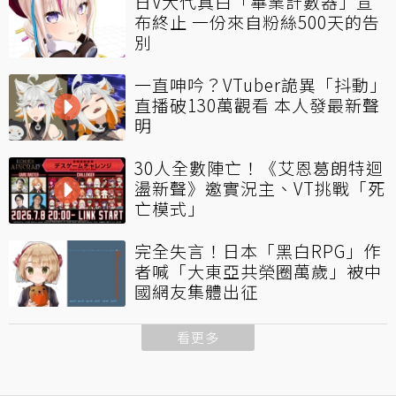
日V大代真白「畢業計數器」宣
布終止 一份來自粉絲500天的告
別
一直呻吟？VTuber詭異「抖動」
直播破130萬觀看 本人發最新聲
明
30人全數陣亡！《艾恩葛朗特迴
盪新聲》邀實況主、VT挑戰「死
亡模式」
完全失言！日本「黑白RPG」作
者喊「大東亞共榮圈萬歲」被中
國網友集體出征
看更多