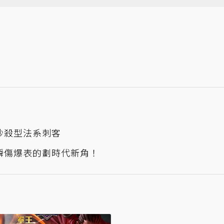
秒殺型法系刺客
 瞬傷爆表的劃時代新角！