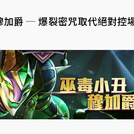
加爵 ─ 爆裂密咒取代絕對控