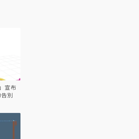
」宣布
的告別