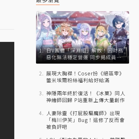
日V團體「深淵組」解散！因財務
惡化無法穩定營運 同步揭成員未
來去向
展現大胸襟！Coser扮《絕區零》
蕾米埃爾粉絲福利給好給滿
神隱兩年終於復活！《冰菓》同人
神繪師回歸 P站重新上傳大量創作
人妻除靈《打屁股驅魔師》出現
「梅川伊芙」Bug！這修了反而會
被負評吧