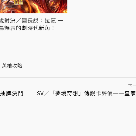
說對決／團長說：拉茲 ─
傷爆表的劃時代新角！
英雄攻略
下
》抽牌決鬥
SV／「夢境奇想」傳說卡評價──皇