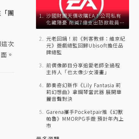
往「團
沙國財團天價收購EA！公司私有
化藏隱憂 削減7億支出恐掀裁員風
暴？
元老回鍋！前《刺客教條：維京紀
們這次
元》遊戲總監回歸Ubisoft擔任品
牌總監
局面。
前偶像節目分享追愛老師全過程
主持人「也太像少女漫畫」
節奏奇幻新作《Lily Fantasia 莉
莉幻想曲》拿鋼琴當武器 展開華
麗音聲對決
Garena攜手Pocketpair推《幻獸
帕魯》MMORPG手遊 預計年內上
市
最多瀏覽