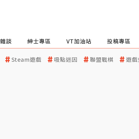
雜談
紳士專區
VT加油站
投稿專區
Steam遊戲
吸點迷因
聯盟戰棋
遊戲