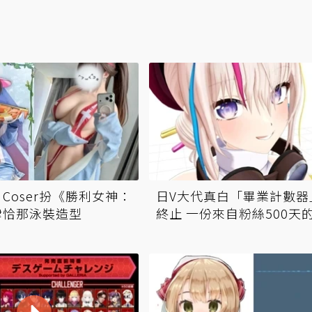
Coser扮《勝利女神：
日V大代真白「畢業計數器
律恰那泳裝造型
終止 一份來自粉絲500天