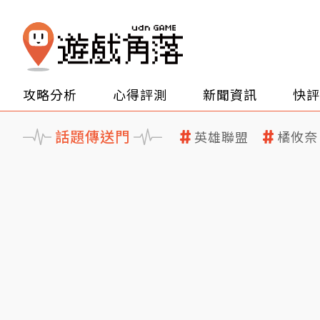
攻略分析
心得評測
新聞資訊
快評
話題傳送門
英雄聯盟
橘攸奈