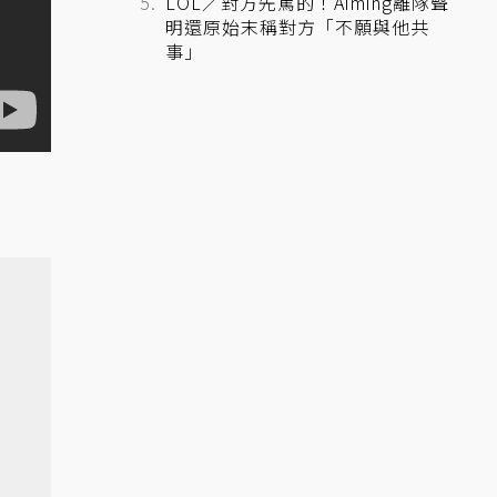
LOL／對方先罵的！Aiming離隊聲
明還原始末稱對方「不願與他共
事」