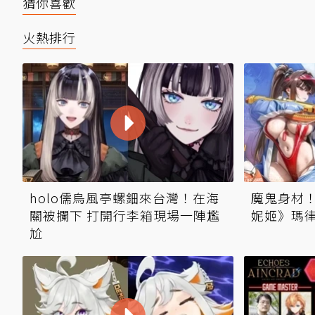
猜你喜歡
火熱排行
holo儒烏風亭螺鈿來台灣！在海
魔鬼身材！
關被攔下 打開行李箱現場一陣尷
妮姬》瑪
尬