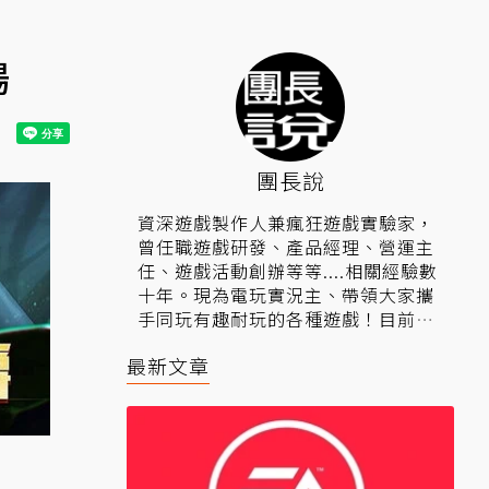
場
團長說
資深遊戲製作人兼瘋狂遊戲實驗家，
曾任職遊戲研發、產品經理、營運主
任、遊戲活動創辦等等....相關經驗數
十年。現為電玩實況主、帶領大家攜
手同玩有趣耐玩的各種遊戲！目前以
Youtube頻道為主，看影片也別忘訂
最新文章
閱唷～
▍相關連結：
團長說Youtube頻道
、
Facebook粉絲專頁
。