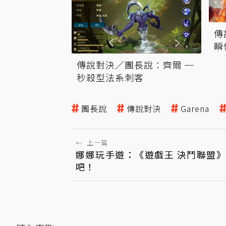
傳
瞬
傳說對決／團長說：齊爾 ─
秒殺型法系刺客
團長說
傳說對決
Garena
←
上一篇
娜娜玩手遊：《遊戲王 決鬥聯盟
吧！