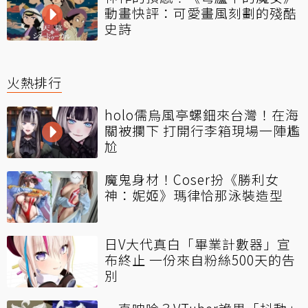
動畫快評：可愛畫風刻劃的殘酷
史詩
火熱排行
holo儒烏風亭螺鈿來台灣！在海
關被攔下 打開行李箱現場一陣尷
尬
魔鬼身材！Coser扮《勝利女
神：妮姬》瑪律恰那泳裝造型
日V大代真白「畢業計數器」宣
布終止 一份來自粉絲500天的告
別