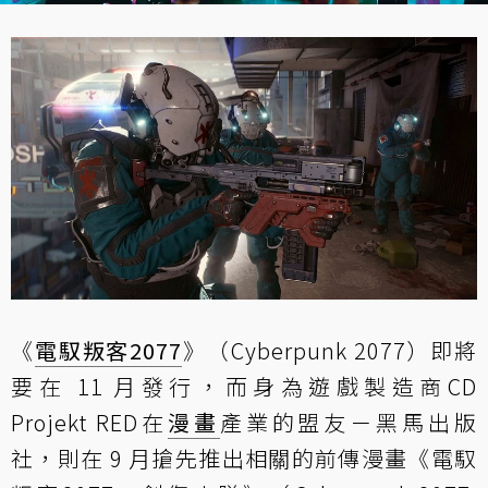
《
電馭叛客2077
》（Cyberpunk 2077）即將
要在 11 月發行，而身為遊戲製造商CD
Projekt RED在
漫畫
產業的盟友－黑馬出版
社，則在 9 月搶先
推出相關的前傳漫畫
《電馭