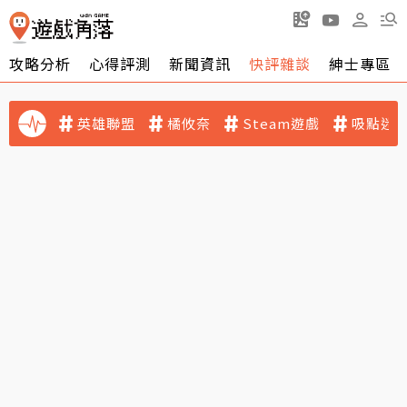
攻略分析
心得評測
新聞資訊
快評雜談
紳士專區
英雄聯盟
橘攸奈
Steam遊戲
吸點迷