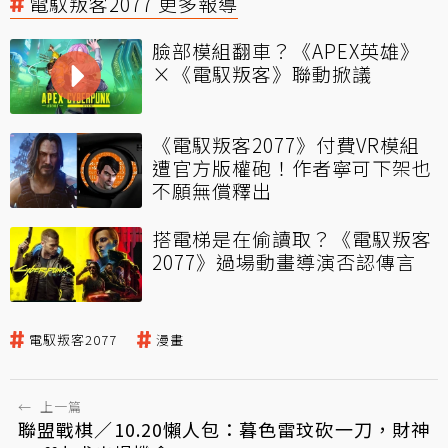
電馭叛客2077 更多報導
臉部模組翻車？《APEX英雄》
×《電馭叛客》聯動掀議
《電馭叛客2077》付費VR模組
遭官方版權砲！作者寧可下架也
不願無償釋出
搭電梯是在偷讀取？《電馭叛客
2077》過場動畫導演否認傳言
電馭叛客2077
漫畫
←
上一篇
聯盟戰棋／10.20懶人包：暮色雷玟砍一刀，財神