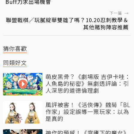
Buff力求出場機會
下一篇
→
聯盟戰棋／玩膩綻華雙雄了嗎？10.20忍刺教學＆
其他賭狗陣容推薦
猜你喜歡
同類好文
萌皮黑骨？《劇場版 吉伊卡哇：
人魚島的秘密》無劇透評論：引
人深思的道德倫理劇
風評被害！《活俠傳》魏菊「BL
作家」設定誤導一票玩家：以為
是真的
神作的預感！《穹廬下的魔女》