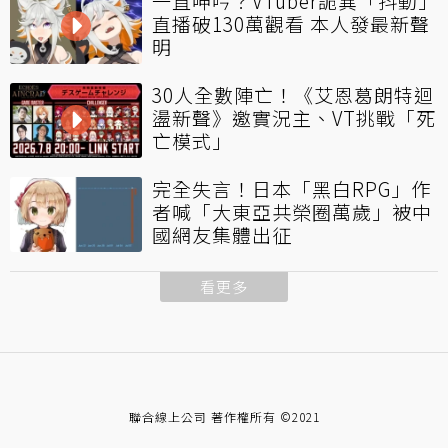
一直呻吟？VTuber詭異「抖動」
直播破130萬觀看 本人發最新聲
明
30人全數陣亡！《艾恩葛朗特迴
盪新聲》邀實況主、VT挑戰「死
亡模式」
完全失言！日本「黑白RPG」作
者喊「大東亞共榮圈萬歲」被中
國網友集體出征
看更多
聯合線上公司 著作權所有 ©2021