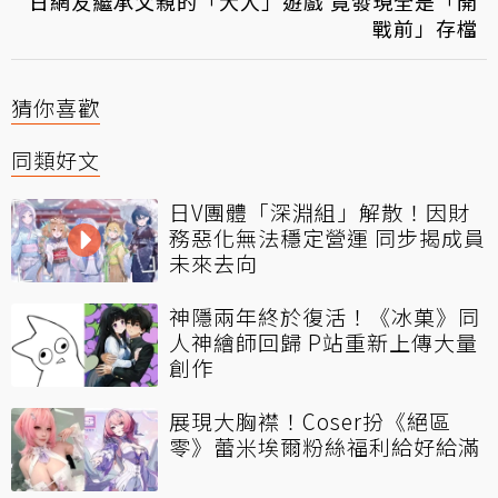
日網友繼承父親的「大人」遊戲 竟發現全是「開
戰前」存檔
猜你喜歡
同類好文
日V團體「深淵組」解散！因財
務惡化無法穩定營運 同步揭成員
未來去向
神隱兩年終於復活！《冰菓》同
人神繪師回歸 P站重新上傳大量
創作
展現大胸襟！Coser扮《絕區
零》蕾米埃爾粉絲福利給好給滿