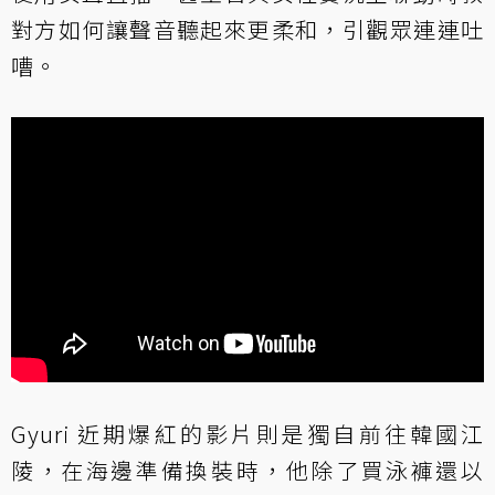
對方如何讓聲音聽起來更柔和，引觀眾連連吐
嘈。
Gyuri 近期爆紅的影片則是獨自前往韓國江
陵，在海邊準備換裝時，他除了買泳褲還以