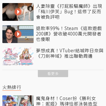
人妻除靈《打屁股驅魔師》出現
「梅川伊芙」Bug！這修了反而
會被負評吧
退款率99%！Steam《這款遊戲
200鎂》營收破4000萬元開發者
也傻眼
夢想成真！VTuber結城昨日奈與
《刀劍神域》推出聯動周邊
看更多
火熱排行
魔鬼身材！Coser扮《勝利女
神：妮姬》瑪律恰那泳裝造型