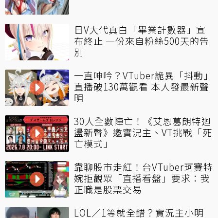
日V大代真白「畢業計數器」宣
布終止 一份來自粉絲500天的告
別
一直呻吟？VTuber詭異「抖動」
直播破130萬觀看 本人發最新聲
明
30人全數陣亡！《艾恩葛朗特迴
盪新聲》邀實況主、VT挑戰「死
亡模式」
靠聊股市走紅！台VTuber珂賽特
婉拒觀眾「直播看盤」要求：我
正職是股票交易
LOL／1等就全錯？實況主小明