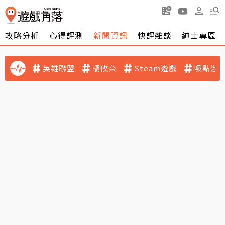
攻略分析
心得評測
新聞資訊
快評雜談
紳士專區
英雄聯盟
橘攸奈
Steam遊戲
吸點迷