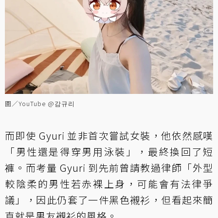
圖／YouTube @감규리
而即使 Gyuri 並非首次嘗試女裝，他依然感嘆
「男性還是得穿男用泳裝」，最終換回了短
褲。而考量 Gyuri 到先前曾請教過律師「外型
較陰柔的男性若赤裸上身，可能會有法律爭
議」，因此仍套了一件黑色襯衫，但看起來簡
直就是男友襯衫的風格。