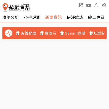
攻略分析
心得評測
新聞資訊
快評雜談
紳士專區
英雄聯盟
橘攸奈
Steam遊戲
吸點迷