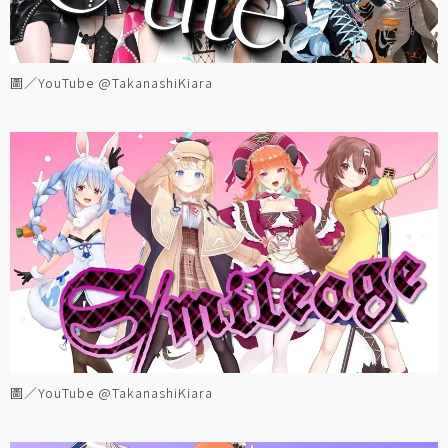
圖／YouTube @TakanashiKiara
圖／YouTube @TakanashiKiara