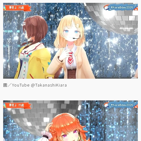
圖／YouTube @TakanashiKiara