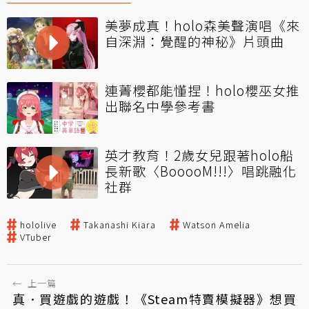
美夢成真！holo森美聲演唱《來
自深淵：覺醒的神秘》片頭曲
連菁櫻都能懂捏！holo櫻巫女推
出聯名中學參考書
英才教育！2歲女兒跟著holo船
長新歌〈BooooM!!!〉唱跳融化
社群
hololive
Takanashi Kiara
Watson Amelia
VTuber
←
上一篇
真．買遊戲的遊戲！《Steam特賣模擬器》想買