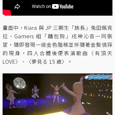
畫面中，Kiara 與 JP 三期生「族長」兔田佩克
拉、Gamers 組「麵包狗」戌神沁音一同張
望，隨即發現一座金色階梯並伴隨著金髮偵探
的現身，四人合體後便表演歌曲〈有頂天
LOVE〉、〈夢見る 15 歲〉。