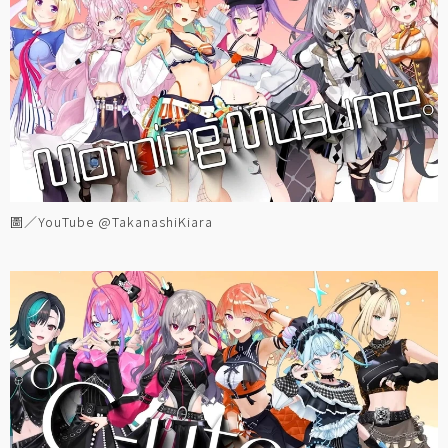
圖／YouTube @TakanashiKiara