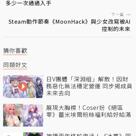
多少一次通通入手
下一篇
→
Steam動作節奏《MoonHack》與少女改寫被AI
控制的未來
猜你喜歡
同類好文
日V團體「深淵組」解散！因財
務惡化無法穩定營運 同步揭成員
未來去向
展現大胸襟！Coser扮《絕區
零》蕾米埃爾粉絲福利給好給滿
神隱兩年終於復活！《冰菓》同