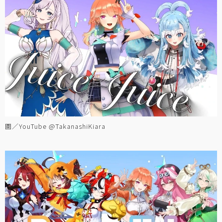
圖／YouTube @TakanashiKiara