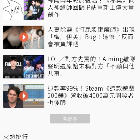
人神繪師回歸 P站重新上傳大量
創作
人妻除靈《打屁股驅魔師》出現
「梅川伊芙」Bug！這修了反而
會被負評吧
LOL／對方先罵的！Aiming離隊
聲明還原始末稱對方「不願與他
共事」
退款率99%！Steam《這款遊戲
200鎂》營收破4000萬元開發者
也傻眼
看更多
火熱排行