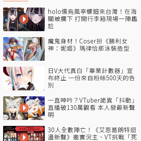
holo儒烏風亭螺鈿來台灣！在海
關被攔下 打開行李箱現場一陣尷
尬
魔鬼身材！Coser扮《勝利女
神：妮姬》瑪律恰那泳裝造型
日V大代真白「畢業計數器」宣
布終止 一份來自粉絲500天的告
別
一直呻吟？VTuber詭異「抖動」
直播破130萬觀看 本人發最新聲
明
30人全數陣亡！《艾恩葛朗特迴
盪新聲》邀實況主、VT挑戰「死