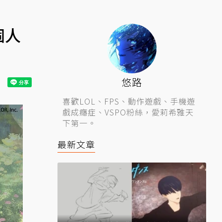
個人
悠路
喜歡LOL、FPS、動作遊戲、手機遊
戲成癮症、VSPO粉絲，愛莉希雅天
下第一。
最新文章