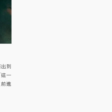
演出到
「這一
位前進