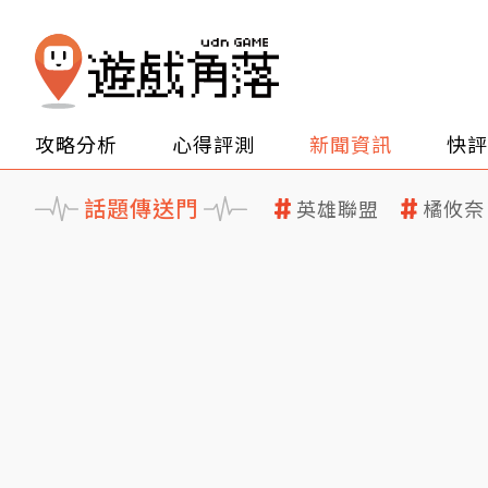
攻略分析
心得評測
新聞資訊
快評
話題傳送門
英雄聯盟
橘攸奈