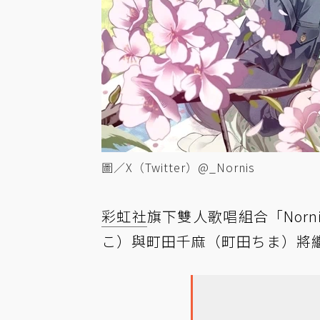
圖／X（Twitter）@_Nornis
彩虹社
旗下雙人歌唱組合「Nor
こ）
與
町田千麻（町田ちま）
將