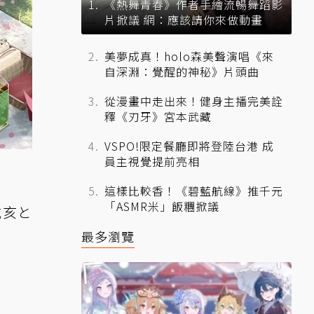
《熱舞青春》作者手繪流暢舞蹈影
片掀議 網：應該請你來做動畫
美夢成真！holo森美聲演唱《來
自深淵：覺醒的神秘》片頭曲
從漫畫中走出來！健身主播完美詮
釋《刃牙》宮本武藏
VSPO!限定餐廳即將登陸台港 成
員主視覺提前亮相
這樣比較香！《碧藍航線》推千元
「ASMR米」飯糰掀議
戌亥と
最多瀏覽