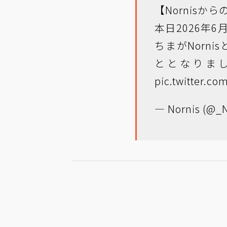
【Nornisか
本日2026年
ちまがNorn
ととなりま
pic.twitter.c
— Nornis (@_N