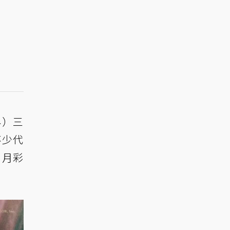
ネ）三
不少代
 月彩