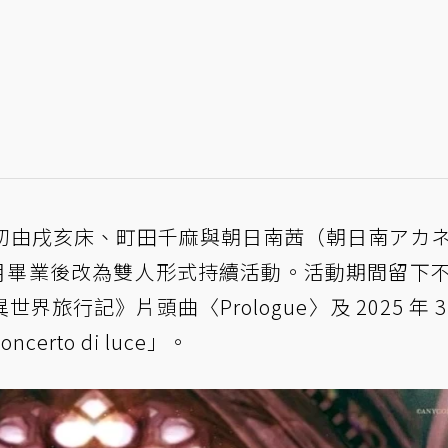
 6 月，最初由戌亥床、町田千麻與朝日南茜（朝日南アカ
 5 月畢業後改為雙人形式持續活動。活動期間留下
旅行記》片頭曲〈Prologue〉及 2025 年 3
rto di luce」。