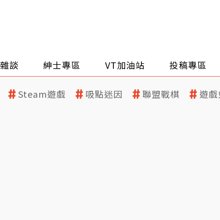
雜談
紳士專區
VT加油站
投稿專區
Steam遊戲
吸點迷因
聯盟戰棋
遊戲