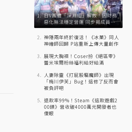
日V團體「深淵組」解散！因財務
惡化無法穩定營運 同步揭成員未
來去向
神隱兩年終於復活！《冰菓》同人
神繪師回歸 P站重新上傳大量創作
展現大胸襟！Coser扮《絕區零》
蕾米埃爾粉絲福利給好給滿
人妻除靈《打屁股驅魔師》出現
「梅川伊芙」Bug！這修了反而會
被負評吧
退款率99%！Steam《這款遊戲2
00鎂》營收破4000萬元開發者也
傻眼