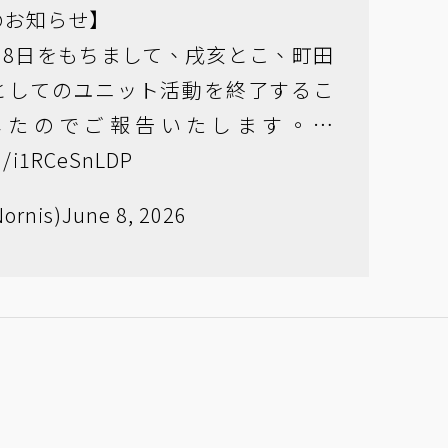
らのお知らせ】
6月8日をもちまして、戌亥とこ、町田
isとしてのユニット活動を終了するこ
したのでご報告いたします。…
om/i1RCeSnLDP
ornis)
June 8, 2026