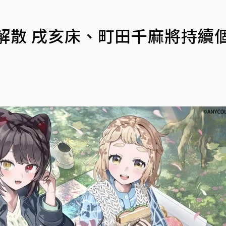
布解散 戌亥床、町田千麻將持續