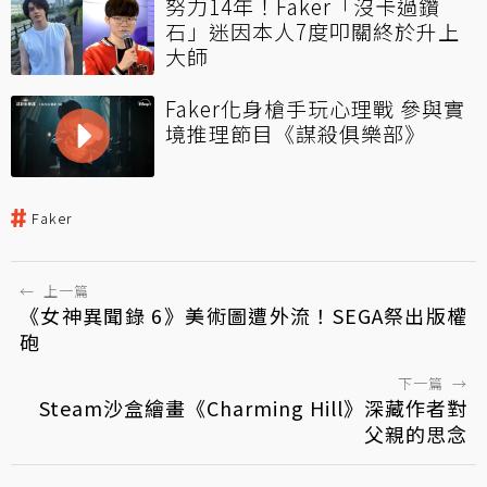
努力14年！Faker「沒卡過鑽
石」迷因本人7度叩關終於升上
大師
Faker化身槍手玩心理戰 參與實
境推理節目《謀殺俱樂部》
Faker
←
上一篇
《女神異聞錄 6》美術圖遭外流！SEGA祭出版權
砲
下一篇
→
Steam沙盒繪畫《Charming Hill》深藏作者對
父親的思念