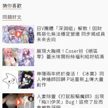
猜你喜歡
同類好文
日V團體「深淵組」解散！因財
務惡化無法穩定營運 同步揭成員
未來去向
展現大胸襟！Coser扮《絕區
零》蕾米埃爾粉絲福利給好給滿
神隱兩年終於復活！《冰菓》同
人神繪師回歸 P站重新上傳大量
創作
人妻除靈《打屁股驅魔師》出現
「梅川伊芙」Bug！這修了反而
會被負評吧