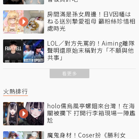
房間滿是孫女周邊！日V因幡は
ねる送別摯愛祖母 籲粉絲珍惜相
處時光
LOL／對方先罵的！Aiming離隊
聲明還原始末稱對方「不願與他
共事」
看更多
火熱排行
holo儒烏風亭螺鈿來台灣！在海
關被攔下 打開行李箱現場一陣尷
尬
魔鬼身材！Coser扮《勝利女