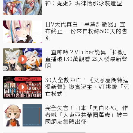
神：妮姬》瑪律恰那泳裝造型
日V大代真白「畢業計數器」宣
布終止 一份來自粉絲500天的告
別
一直呻吟？VTuber詭異「抖動」
直播破130萬觀看 本人發最新聲
明
30人全數陣亡！《艾恩葛朗特迴
盪新聲》邀實況主、VT挑戰「死
亡模式」
完全失言！日本「黑白RPG」作
者喊「大東亞共榮圈萬歲」被中
國網友集體出征