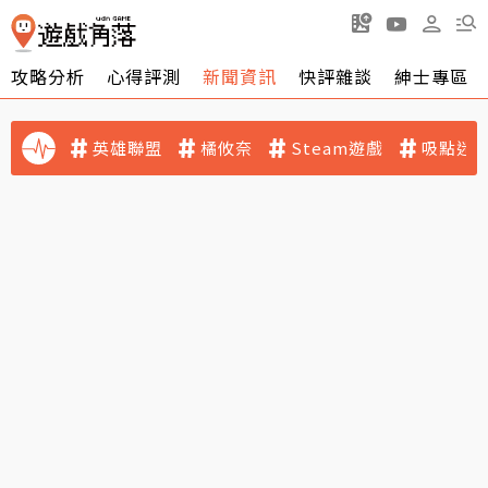
攻略分析
心得評測
新聞資訊
快評雜談
紳士專區
英雄聯盟
橘攸奈
Steam遊戲
吸點迷