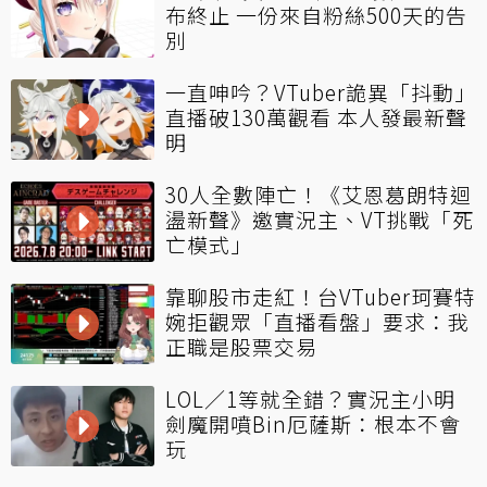
布終止 一份來自粉絲500天的告
別
一直呻吟？VTuber詭異「抖動」
直播破130萬觀看 本人發最新聲
明
30人全數陣亡！《艾恩葛朗特迴
盪新聲》邀實況主、VT挑戰「死
亡模式」
靠聊股市走紅！台VTuber珂賽特
婉拒觀眾「直播看盤」要求：我
正職是股票交易
LOL／1等就全錯？實況主小明
劍魔開噴Bin厄薩斯：根本不會
玩