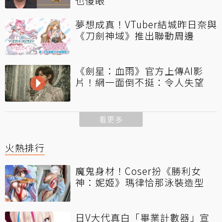
也傻眼
夢想成真！VTuber結城昨日奈與
《刀劍神域》推出聯動周邊
《劍星：血雨》官方上傳AI影
片！網一面倒不挺：令人失望
看更多
火熱排行
魔鬼身材！Coser扮《勝利女
神：妮姬》瑪律恰那泳裝造型
日V大代真白「畢業計數器」宣