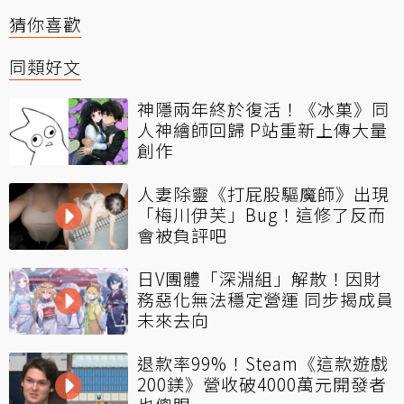
猜你喜歡
同類好文
神隱兩年終於復活！《冰菓》同
人神繪師回歸 P站重新上傳大量
創作
人妻除靈《打屁股驅魔師》出現
「梅川伊芙」Bug！這修了反而
會被負評吧
日V團體「深淵組」解散！因財
務惡化無法穩定營運 同步揭成員
未來去向
退款率99%！Steam《這款遊戲
200鎂》營收破4000萬元開發者