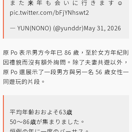
また来年も会いに行きます☺
pic.twitter.com/bFjYNhswt2
— YUN(NONO) (@yunddr)
May 31, 2026
原 Po 表示男方今年已 86 歲，至於女方年紀則
因禮貌而沒有額外詢問。除了夫妻共遊以外，
原 Po 還展示了一段男方與另一名 56 歲女性一
同遊玩的片段。
平均年齢おおよそ63歳
50～86歳が集まりました。
恒例の年に一度のバーサス。