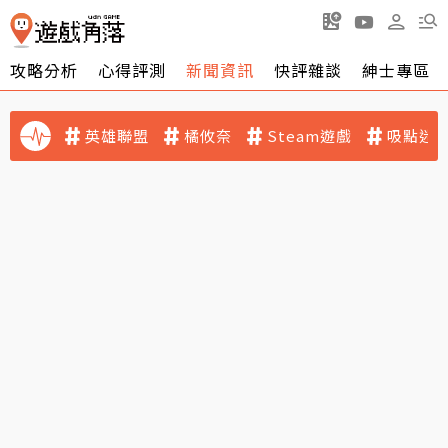
攻略分析
心得評測
新聞資訊
快評雜談
紳士專區
英雄聯盟
橘攸奈
Steam遊戲
吸點迷