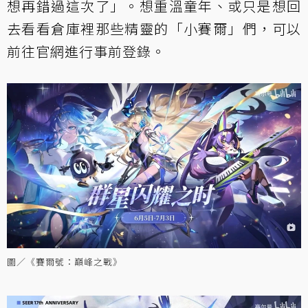
想再錯過這次了」。想重溫童年、或只是想回
去看看倉庫裡那些精靈的「小賽爾」們，可以
前往官網進行事前登錄。
圖／《賽爾號：巔峰之戰》