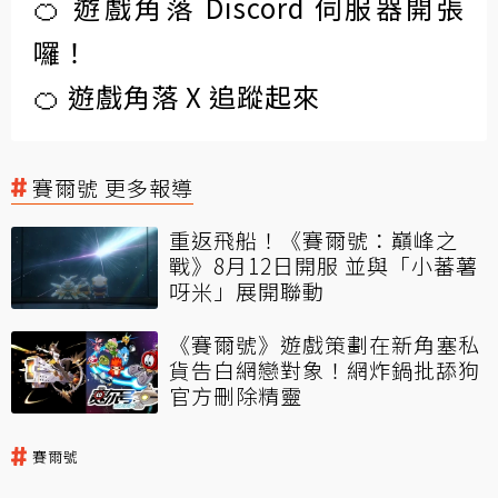
🍊 遊戲角落 Discord 伺服器開張
囉！
🍊 遊戲角落 X 追蹤起來
賽爾號 更多報導
重返飛船！《賽爾號：巔峰之
戰》8月12日開服 並與「小蕃薯
呀米」展開聯動
《賽爾號》遊戲策劃在新角塞私
貨告白網戀對象！網炸鍋批舔狗
官方刪除精靈
賽爾號