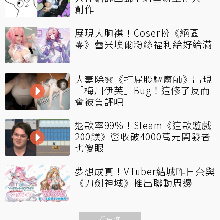
創作
展現大胸襟！Coser扮《絕區
零》蕾米埃爾粉絲福利給好給滿
人妻除靈《打屁股驅魔師》出現
「梅川伊芙」Bug！這修了反而
會被負評吧
退款率99%！Steam《這款遊戲
200鎂》營收破4000萬元開發者
也傻眼
夢想成真！VTuber結城昨日奈與
《刀劍神域》推出聯動周邊
看更多