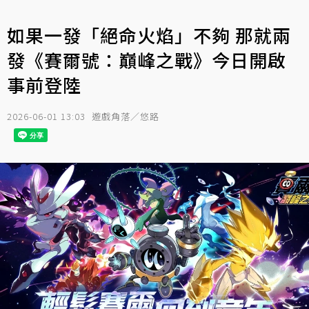
如果一發「絕命火焰」不夠 那就兩
發《賽爾號：巔峰之戰》今日開啟
事前登陸
2026-06-01 13:03
遊戲角落／悠路