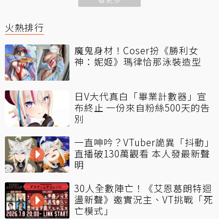
火熱排行
魔鬼身材！Coser扮《勝利女
神：妮姬》瑪律恰那泳裝造型
日V大代真白「畢業計數器」宣
布終止 一份來自粉絲500天的告
別
一直呻吟？VTuber詭異「抖動」
直播破130萬觀看 本人發最新聲
明
30人全數陣亡！《艾恩葛朗特迴
盪新聲》邀實況主、VT挑戰「死
亡模式」