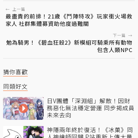
←
上一篇
最盡責的前排！21歲《鬥陣特攻》玩家衝火場救
家人 社群集體募資助他度過難關
下一篇
→
勉為騎男！《碧血狂殺2》新模組可騎乘所有動物
包含人類NPC
猜你喜歡
同類好文
日V團體「深淵組」解散！因財
務惡化無法穩定營運 同步揭成員
未來去向
神隱兩年終於復活！《冰菓》同
人神繪師回歸 P站重新上傳大量