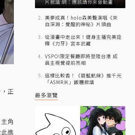
片掀議 網：應該請你來做動畫
美夢成真！holo森美聲演唱《來
自深淵：覺醒的神秘》片頭曲
從漫畫中走出來！健身主播完美詮
釋《刃牙》宮本武藏
VSPO!限定餐廳即將登陸台港 成
員主視覺提前亮相
這樣比較香！《碧藍航線》推千元
「ASMR米」飯糰掀議
台，正
最多瀏覽
男主角
從此進