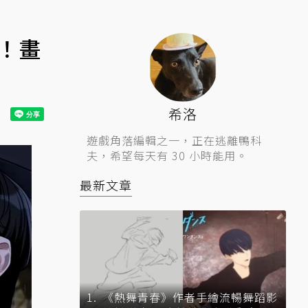
！畫
希洛
遊戲角落編輯之一，正在逃離鴨科
夫，希望每天有 30 小時能用。
最新文章
《熱舞青春》作者手繪流暢舞蹈影