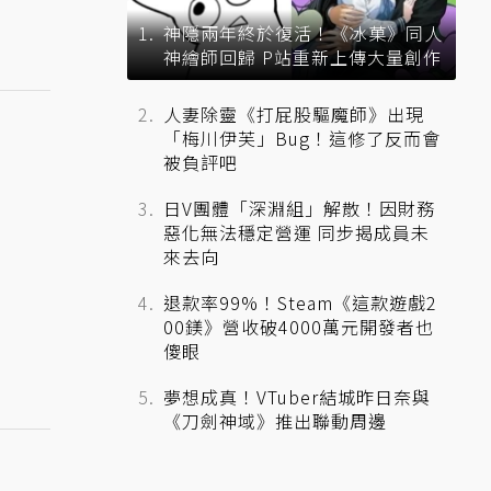
神隱兩年終於復活！《冰菓》同人
神繪師回歸 P站重新上傳大量創作
人妻除靈《打屁股驅魔師》出現
「梅川伊芙」Bug！這修了反而會
被負評吧
日V團體「深淵組」解散！因財務
惡化無法穩定營運 同步揭成員未
來去向
退款率99%！Steam《這款遊戲2
00鎂》營收破4000萬元開發者也
傻眼
夢想成真！VTuber結城昨日奈與
《刀劍神域》推出聯動周邊