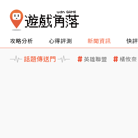
攻略分析
心得評測
新聞資訊
快評
話題傳送門
英雄聯盟
橘攸奈