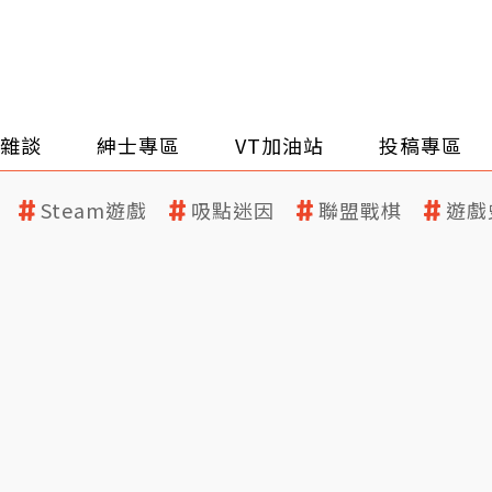
雜談
紳士專區
VT加油站
投稿專區
Steam遊戲
吸點迷因
聯盟戰棋
遊戲