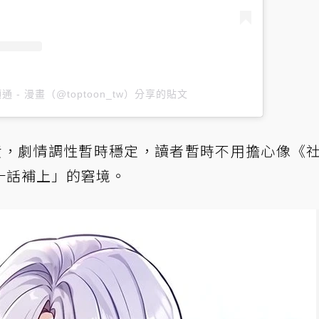
 頂通 - 漫畫（@toptoon_tw）分享的貼文
負責，劇情調性暫時穩定，讀者暫時不用擔心像《
十話補上」的窘境。