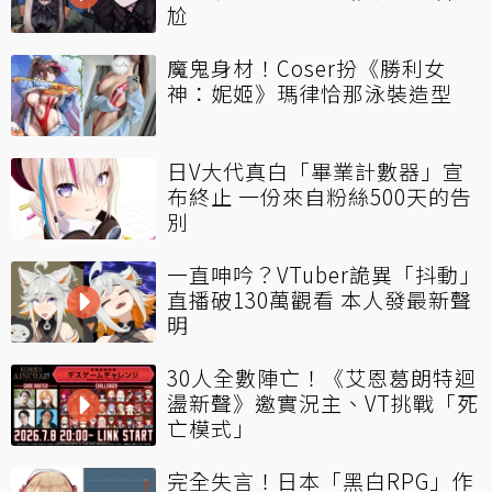
尬
魔鬼身材！Coser扮《勝利女
神：妮姬》瑪律恰那泳裝造型
日V大代真白「畢業計數器」宣
布終止 一份來自粉絲500天的告
別
一直呻吟？VTuber詭異「抖動」
直播破130萬觀看 本人發最新聲
明
30人全數陣亡！《艾恩葛朗特迴
盪新聲》邀實況主、VT挑戰「死
亡模式」
完全失言！日本「黑白RPG」作