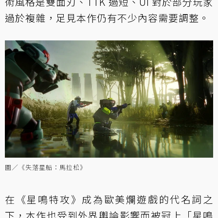
術風格是雙面刃、TTK 過短、UI 對於部分玩家
過於複雜，足見本作仍有不少內容需要調整。
圖／《失落星船：馬拉松》
在《星鳴特攻》成為歐美爛遊戲的代名詞之
下，本作也受到外界輿論影響而被冠上「星鳴