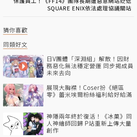
保護員工！《FF14》團隊長期遭惡意網站貶低
SQUARE ENIX依法處理協議關站
猜你喜歡
同類好文
日V團體「深淵組」解散！因財
務惡化無法穩定營運 同步揭成員
未來去向
展現大胸襟！Coser扮《絕區
零》蕾米埃爾粉絲福利給好給滿
神隱兩年終於復活！《冰菓》同
人神繪師回歸 P站重新上傳大量
創作