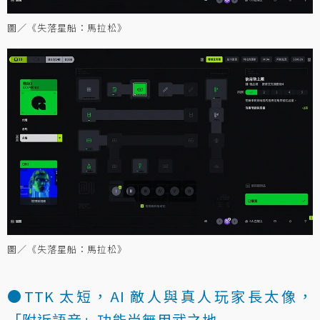
圖／《失落星船：馬拉松》
圖／《失落星船：馬拉松》
●TTK 太短，AI 敵人與真人玩家長太像，
「附近語音」功能尚無用武之地