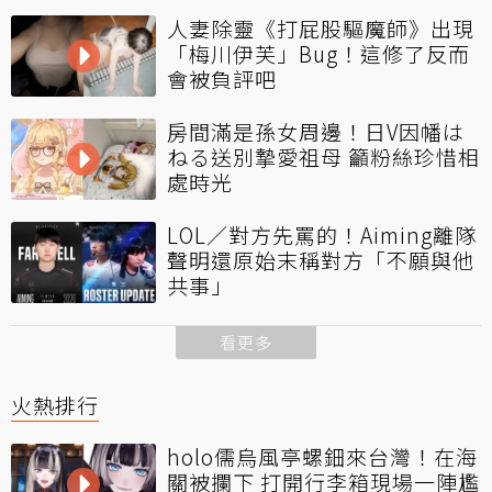
人妻除靈《打屁股驅魔師》出現
「梅川伊芙」Bug！這修了反而
會被負評吧
房間滿是孫女周邊！日V因幡は
ねる送別摯愛祖母 籲粉絲珍惜相
處時光
LOL／對方先罵的！Aiming離隊
聲明還原始末稱對方「不願與他
共事」
看更多
火熱排行
holo儒烏風亭螺鈿來台灣！在海
關被攔下 打開行李箱現場一陣尷