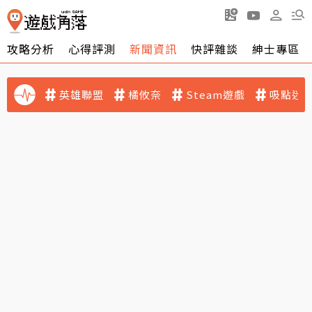
攻略分析
心得評測
新聞資訊
快評雜談
紳士專區
英雄聯盟
橘攸奈
Steam遊戲
吸點迷