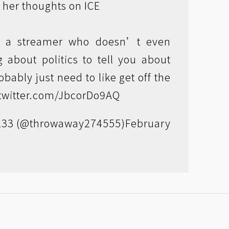
 her thoughts on ICE
d a streamer who doesn’t even
 about politics to tell you about
obably just need to like get off the
.twitter.com/JbcorDo9AQ
33 (@throwaway274555)
February