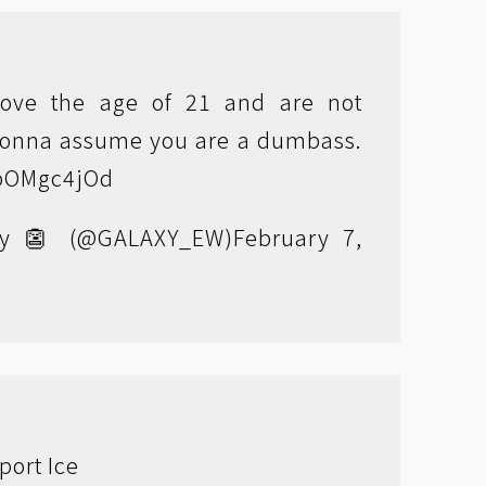
bove the age of 21 and are not
m gonna assume you are a dumbass.
HpOMgc4jOd
y 👺 (@GALAXY_EW)
February 7,
port Ice