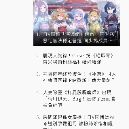
日V團體「深淵組」解散！因財務
惡化無法穩定營運 同步揭成員未
來去向
展現大胸襟！Coser扮《絕區零》
蕾米埃爾粉絲福利給好給滿
神隱兩年終於復活！《冰菓》同人
神繪師回歸 P站重新上傳大量創作
人妻除靈《打屁股驅魔師》出現
「梅川伊芙」Bug！這修了反而會
被負評吧
房間滿是孫女周邊！日V因幡はね
る送別摯愛祖母 籲粉絲珍惜相處