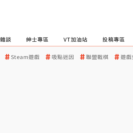
雜談
紳士專區
VT加油站
投稿專區
Steam遊戲
吸點迷因
聯盟戰棋
遊戲