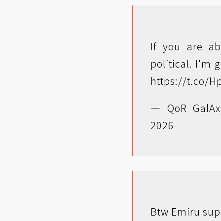
If you are a
political. I'
https://t.co/
— QoR GalAx
2026
Btw Emiru sup