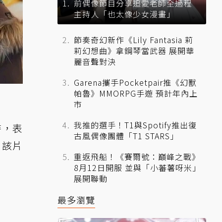
前偶像節目分享追愛老師全過程
主持人「也太像少女漫畫」
節奏奇幻新作《Lily Fantasia 莉
莉幻想曲》拿鋼琴當武器 展開華
麗音聲對決
Garena攜手Pocketpair推《幻獸
帕魯》MMORPG手遊 預計年內上
市
我推的選手！T1與Spotify推出復
時，表
古風偶像團體「T1 STARS」
」該片
重返飛船！《賽爾號：巔峰之戰》
8月12日開服 並與「小蕃薯呀米」
展開聯動
最多瀏覽