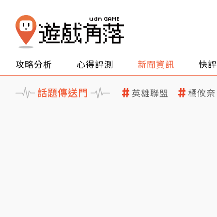
攻略分析
心得評測
新聞資訊
快評
話題傳送門
英雄聯盟
橘攸奈