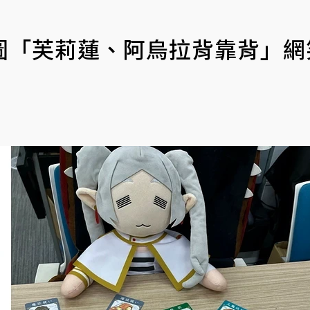
圖「芙莉蓮、阿烏拉背靠背」網