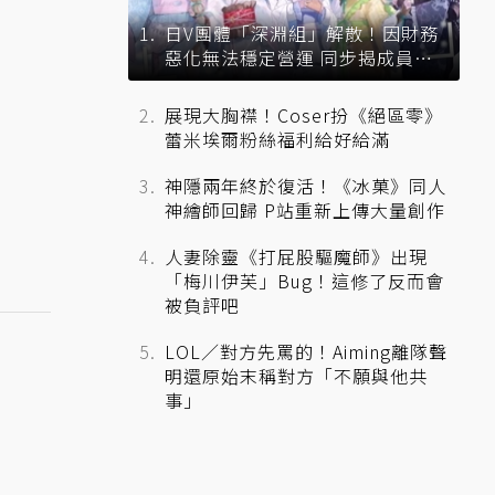
日V團體「深淵組」解散！因財務
惡化無法穩定營運 同步揭成員未
來去向
展現大胸襟！Coser扮《絕區零》
蕾米埃爾粉絲福利給好給滿
神隱兩年終於復活！《冰菓》同人
神繪師回歸 P站重新上傳大量創作
人妻除靈《打屁股驅魔師》出現
「梅川伊芙」Bug！這修了反而會
被負評吧
LOL／對方先罵的！Aiming離隊聲
明還原始末稱對方「不願與他共
事」