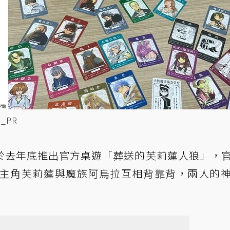
_PR
於去年底推出官方桌遊「葬送的芙莉蓮人狼」，
由主角芙莉蓮與魔族阿烏拉互相背靠背，兩人的