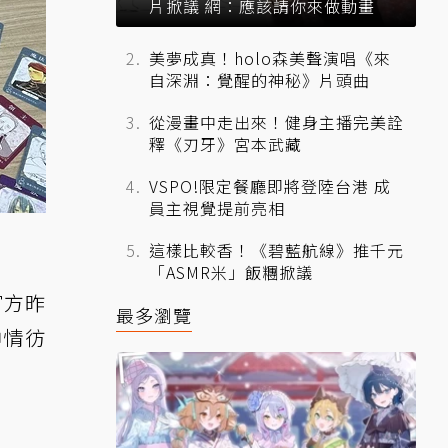
片掀議 網：應該請你來做動畫
美夢成真！holo森美聲演唱《來
自深淵：覺醒的神秘》片頭曲
從漫畫中走出來！健身主播完美詮
釋《刃牙》宮本武藏
VSPO!限定餐廳即將登陸台港 成
員主視覺提前亮相
這樣比較香！《碧藍航線》推千元
「ASMR米」飯糰掀議
官方昨
最多瀏覽
神情彷