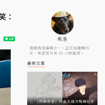
笑：
希洛
遊戲角落編輯之一，正在逃離鴨科
夫，希望每天有 30 小時能用。
最新文章
《熱舞青春》作者手繪流暢舞蹈影