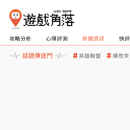
攻略分析
心得評測
新聞資訊
快評
話題傳送門
英雄聯盟
橘攸奈