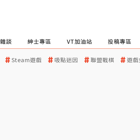
雜談
紳士專區
VT加油站
投稿專區
Steam遊戲
吸點迷因
聯盟戰棋
遊戲