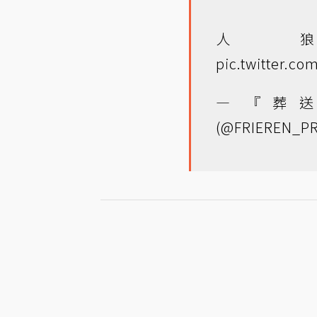
人
pic.twitter.co
— 『葬
(@FRIEREN_PR