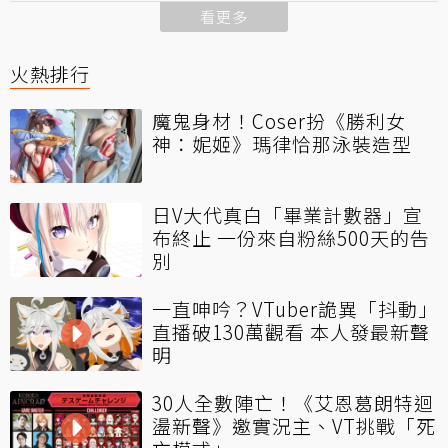
看更多
火熱排行
魔鬼身材！Coser扮《勝利女
神：妮姬》瑪律恰那泳裝造型
日V大代真白「畢業計數器」宣
布終止 一份來自粉絲500天的告
別
一直呻吟？VTuber詭異「抖動」
直播破130萬觀看 本人發最新聲
明
30人全數陣亡！《艾恩葛朗特迴
盪新聲》邀實況主、VT挑戰「死