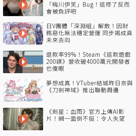
「梅川伊芙」Bug！這修了反而
會被負評吧
日V團體「深淵組」解散！因財
務惡化無法穩定營運 同步揭成員
未來去向
退款率99%！Steam《這款遊戲
200鎂》營收破4000萬元開發者
也傻眼
夢想成真！VTuber結城昨日奈與
《刀劍神域》推出聯動周邊
《劍星：血雨》官方上傳AI影
片！網一面倒不挺：令人失望