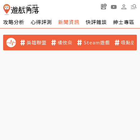
攻略分析
心得評測
新聞資訊
快評雜談
紳士專區
英雄聯盟
橘攸奈
Steam遊戲
吸點迷