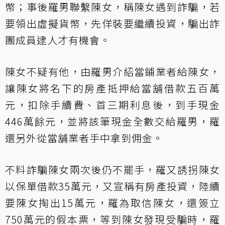
幣；事後羅男聯繫陳女，稱陳女遇到詐騙，若
要領出虛擬貨幣，先佯裝要繼續投資，騙出詐
團成員逮人才有機會。
陳女不疑有他，由羅男介紹當鋪業者給陳女，
讓陳女將名下的房產抵押給當舖借款五百萬
元，扣除手續費、首三期利息後，到手現金
446萬餘元，並將該筆現金全數交給羅男，羅
還另外從當舖業者手中拿到佣金。
不料詐騙陳女兩次後仍不罷手，羅又誘拐陳女
以保單借款35萬元，又宣稱有房產投資，陸續
要陳女掏出15萬元，羅為取信陳女，還簽立
750萬元的假本票，等到陳女發現受騙時，羅