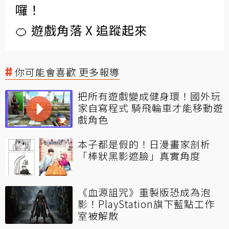
囉！
🍊 遊戲角落 X 追蹤起來
你可能會喜歡 更多報導
把所有遊戲變成健身環！國外玩
家自寫程式 騎飛輪車才能移動遊
戲角色
本子都是假的！日漫畫家剖析
「棒狀黑影遮臉」真實角度
《血源詛咒》重製版恐成為泡
影！PlayStation旗下藍點工作
室被解散