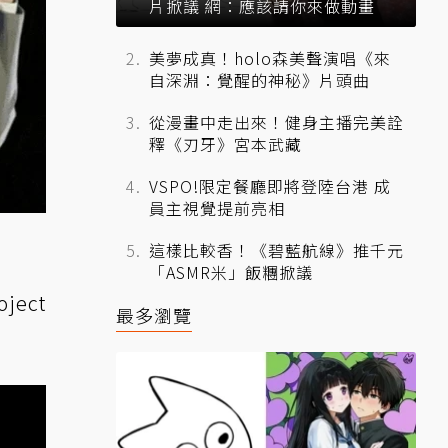
片掀議 網：應該請你來做動畫
美夢成真！holo森美聲演唱《來
自深淵：覺醒的神秘》片頭曲
從漫畫中走出來！健身主播完美詮
釋《刃牙》宮本武藏
VSPO!限定餐廳即將登陸台港 成
員主視覺提前亮相
這樣比較香！《碧藍航線》推千元
「ASMR米」飯糰掀議
ect
最多瀏覽