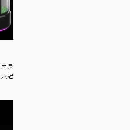
（黑長
》六冠