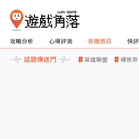
攻略分析
心得評測
新聞資訊
快評
話題傳送門
英雄聯盟
橘攸奈