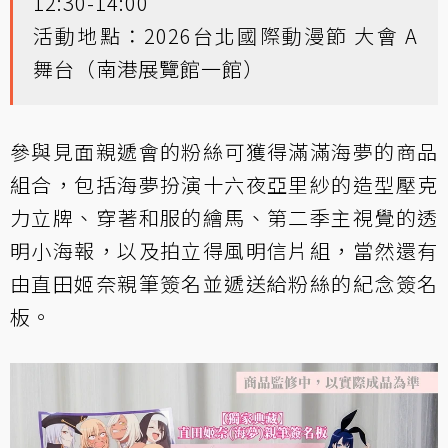
12:30-14:00
活動地點：2026台北國際動漫節 大會 A
舞台（南港展覽館一館）
參與見面親遞會的粉絲可獲得滿滿海夢的商品
組合，包括海夢扮演十六夜亞里紗的造型壓克
力立牌、穿著和服的繪馬、第二季主視覺的透
明小海報，以及拍立得風明信片組，當然還有
由直田姬奈親筆簽名並遞送給粉絲的紀念簽名
板。