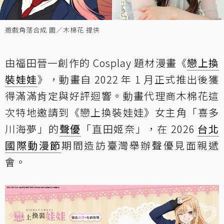
遊戲角落合成 圖／木棉花 提供
由福田晉一創作的 Cosplay 題材漫畫《
戀上換
裝娃娃
》，動畫自 2022 年 1 月正式推出後獲
得滿滿肯定與好評迴響。動畫代理商木棉花這
次特地邀請到《戀上換裝娃娃》女主角「喜多
川海夢」的
聲優
「直田姬奈」，在 2026
台北
國際動漫節
期間造訪臺灣舉辦聲優見面親遞
會。