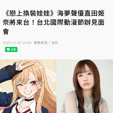
《戀上換裝娃娃》海夢聲優直田姬
奈將來台！台北國際動漫節辦見面
會
2025-12-30 13:40
遊戲角落／油依