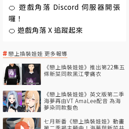
🍊 遊戲角落 Discord 伺服器開張
囉！
🍊 遊戲角落 X 追蹤起來
戀上換裝娃娃 更多報導
《戀上換裝娃娃》推出第22集五
條新菜同款黑江雫痛衣
《戀上換裝娃娃》英文版第二季
海夢再由VT AmaLee配音 為海
夢染同款髮色
七月新番《戀上換裝娃娃》動畫
第二季揭主題曲！海夢與新菜共