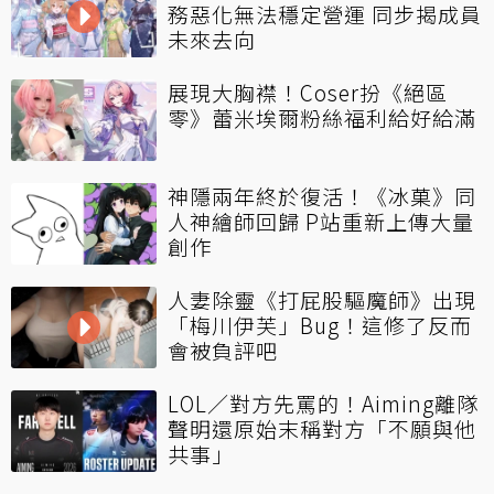
務惡化無法穩定營運 同步揭成員
未來去向
展現大胸襟！Coser扮《絕區
零》蕾米埃爾粉絲福利給好給滿
神隱兩年終於復活！《冰菓》同
人神繪師回歸 P站重新上傳大量
創作
人妻除靈《打屁股驅魔師》出現
「梅川伊芙」Bug！這修了反而
會被負評吧
LOL／對方先罵的！Aiming離隊
聲明還原始末稱對方「不願與他
共事」