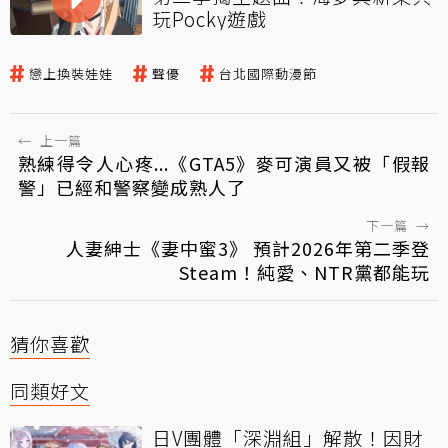
玩Pocky遊戲
戀上換裝娃娃
聲優
台北國際動漫節
←
上一篇
熟練得令人心疼...《GTA5》麥可演員又被「假報
警」已經和警察變成熟人了
下一篇
→
人妻紳士《妻中蜜3》 預計2026年第二季登
Steam！純愛、NTR黨都能玩
猜你喜歡
同類好文
日V團體「深淵組」解散！因財