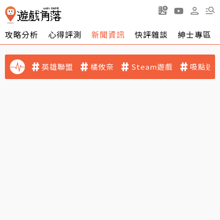
攻略分析
心得評測
新聞資訊
快評雜談
紳士專區
英雄聯盟
橘攸奈
Steam遊戲
吸點迷