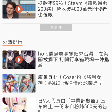
退款率99%！Steam《這款遊戲
200鎂》營收破4000萬元開發者
也傻眼
看更多
火熱排行
holo儒烏風亭螺鈿來台灣！在海
關被攔下 打開行李箱現場一陣尷
尬
魔鬼身材！Coser扮《勝利女
神：妮姬》瑪律恰那泳裝造型
日V大代真白「畢業計數器」宣
布終止 一份來自粉絲500天的告
別