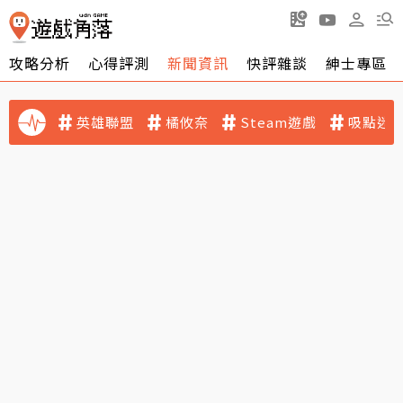
攻略分析
心得評測
新聞資訊
快評雜談
紳士專區
英雄聯盟
橘攸奈
Steam遊戲
吸點迷