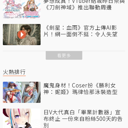
夢想成真！VTuber結城昨日奈與
《刀劍神域》推出聯動周邊
《劍星：血雨》官方上傳AI影
片！網一面倒不挺：令人失望
看更多
火熱排行
魔鬼身材！Coser扮《勝利女
神：妮姬》瑪律恰那泳裝造型
日V大代真白「畢業計數器」宣
布終止 一份來自粉絲500天的告
別