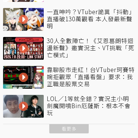
一直呻吟？VTuber詭異「抖動」
直播破130萬觀看 本人發最新聲
明
30人全數陣亡！《艾恩葛朗特迴
盪新聲》邀實況主、VT挑戰「死
亡模式」
靠聊股市走紅！台VTuber珂賽特
婉拒觀眾「直播看盤」要求：我
正職是股票交易
LOL／1等就全錯？實況主小明
劍魔開噴Bin厄薩斯：根本不會
玩
看更多