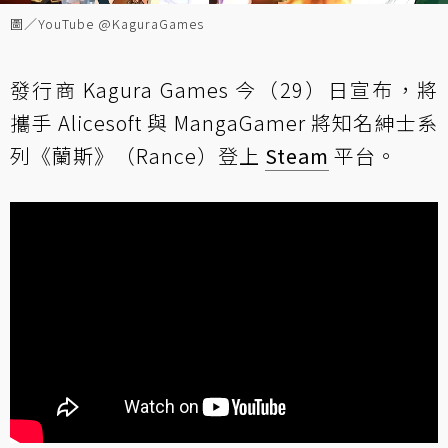
圖／YouTube @KaguraGames
發行商 Kagura Games 今（29）日宣布，將
攜手 Alicesoft 與 MangaGamer 將知名紳士系
列《蘭斯》（Rance）登上
Steam
平台。