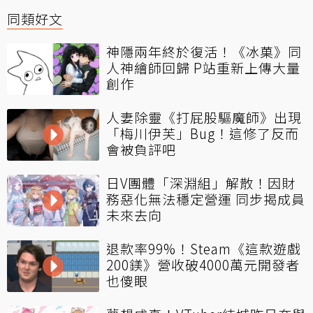
同類好文
神隱兩年終於復活！《冰菓》同
人神繪師回歸 P站重新上傳大量
創作
人妻除靈《打屁股驅魔師》出現
「梅川伊芙」Bug！這修了反而
會被負評吧
日V團體「深淵組」解散！因財
務惡化無法穩定營運 同步揭成員
未來去向
退款率99%！Steam《這款遊戲
200鎂》營收破4000萬元開發者
也傻眼