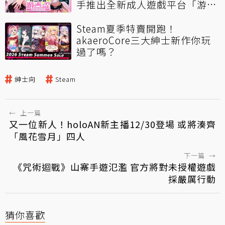
手推出全新成人遊戲平台「游点
涩」打造華語圈優質多元的成人
遊戲體驗
Steam夏季特賣開跑！
akaeroCore三大紳士新作你玩
過了嗎？
紳士向
Steam
←
上一篇
又一位新人！holoAN新主播12/30登場 或將湊齊
「風花雪月」四人
下一篇
→
《咒術迴戰》山寨手遊氾濫 官方將對未授權遊戲
採嚴厲行動
猜你喜歡