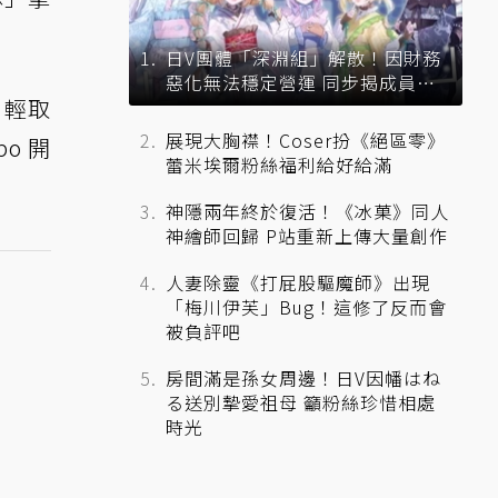
日V團體「深淵組」解散！因財務
惡化無法穩定營運 同步揭成員未
 輕取
來去向
展現大胸襟！Coser扮《絕區零》
o 開
蕾米埃爾粉絲福利給好給滿
神隱兩年終於復活！《冰菓》同人
神繪師回歸 P站重新上傳大量創作
人妻除靈《打屁股驅魔師》出現
「梅川伊芙」Bug！這修了反而會
被負評吧
房間滿是孫女周邊！日V因幡はね
る送別摯愛祖母 籲粉絲珍惜相處
時光