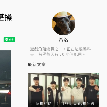
湛操
希洛
遊戲角落編輯之一，正在逃離鴨科
夫，希望每天有 30 小時能用。
最新文章
我推的選手！T1與Spotify推出復