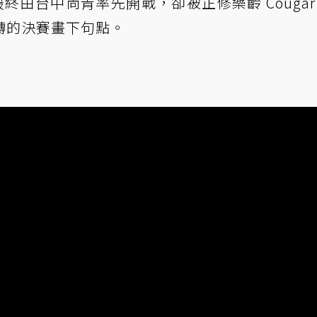
最終由台中尚青率先開戰，卻被正修樂齡 Cougar
轉的決賽畫下句點。