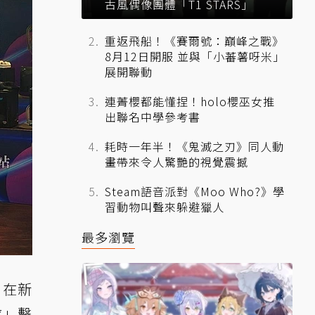
古風偶像團體「T1 STARS」
重返飛船！《賽爾號：巔峰之戰》
8月12日開服 並與「小蕃薯呀米」
展開聯動
連菁櫻都能懂捏！holo櫻巫女推
出聯名中學參考書
耗時一年半！《鬼滅之刃》同人動
畫帶來令人驚艷的視覺震撼
Steam語音派對《Moo Who?》學
習動物叫聲來躲避獵人
最多瀏覽
日在新
隊」擊