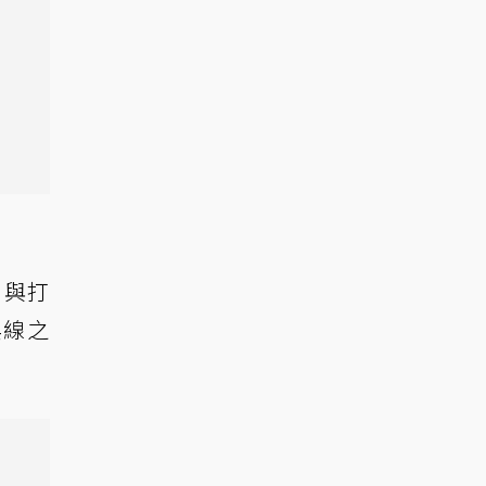
，與打
兵線之