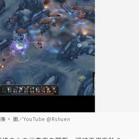
。 圖／YouTube @Rshuen