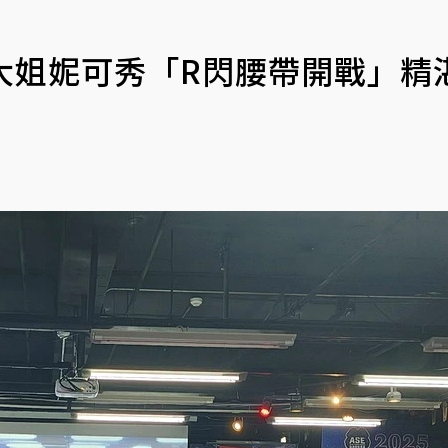
歲大姐妮可秀「R閃腰帶開戰」精