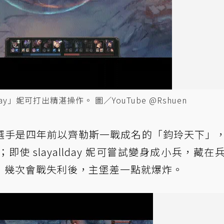
day」妮可打出精湛操作。 圖／YouTube @Rshuen
選手是四年前以齊勒斯一戰成名的「鈞玲天下」
使 slayallday 妮可嘗試變身成小兵，藏在
，幾次會戰失利後，主堡差一點就爆炸。