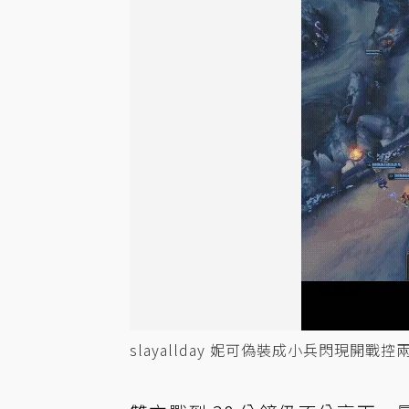
slayallday 妮可偽裝成小兵閃現開戰控兩隻