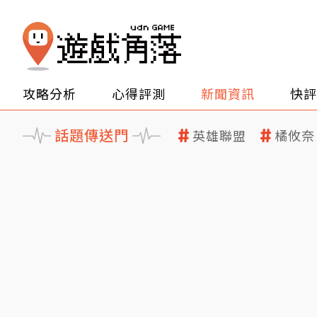
攻略分析
心得評測
新聞資訊
快評
話題傳送門
英雄聯盟
橘攸奈