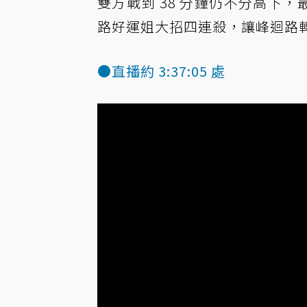
雙方戰到 38 分鐘仍不分高下，
路好運姐大招四連殺，讓峰迴路
●直播約 3:37:05 處