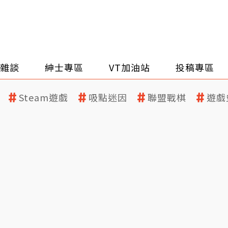
雜談
紳士專區
VT加油站
投稿專區
Steam遊戲
吸點迷因
聯盟戰棋
遊戲