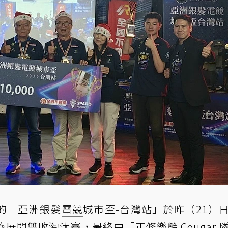
的「亞洲銀髮
電競
城市盃-台灣站」於昨（21）
開雙敗淘汰賽，最終由「正修樂齡 Cougar 