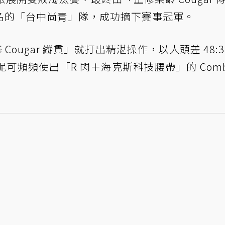
名的「台中尚青」隊，成功摘下賽事冠軍。
 Cougar 縱貫」就打出精湛操作，以人頭差 48:3
ay」妮可頻頻使出「R 閃＋海克斯科技腰帶」的 Comb