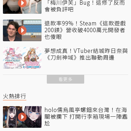
「梅川伊芙」Bug！這修了反而
會被負評吧
退款率99%！Steam《這款遊戲
200鎂》營收破4000萬元開發者
也傻眼
夢想成真！VTuber結城昨日奈與
《刀劍神域》推出聯動周邊
看更多
火熱排行
holo儒烏風亭螺鈿來台灣！在海
關被攔下 打開行李箱現場一陣尷
尬