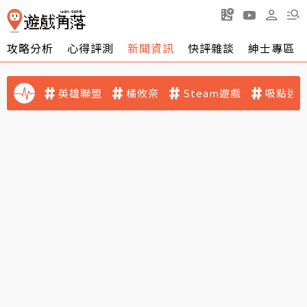
攻略分析
心得評測
新聞資訊
快評雜談
紳士專區
英雄聯盟
橘攸奈
Steam遊戲
吸點迷