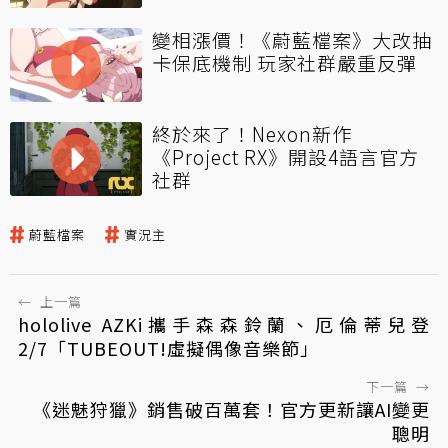
變相漲價！《蔚藍檔案》大改抽
卡保底機制 玩家社群嚴重反彈
終於來了！Nexon新作
《Project RX》開設4語言官方
社群
蔚藍檔案
實況主
←
上一篇
hololive AZKi攜手森森鈴蘭、厄倫蒂兒登
2/7「TUBEOUT!虛擬偶像音樂節」
下一篇
→
《迷魅狩獵》銷售破百萬套！官方更新讓AI變更
聰明