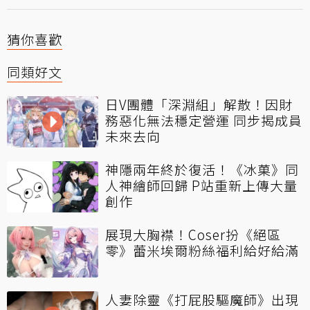
猜你喜歡
同類好文
日V團體「深淵組」解散！因財
務惡化無法穩定營運 同步揭成員
未來去向
神隱兩年終於復活！《冰菓》同
人神繪師回歸 P站重新上傳大量
創作
展現大胸襟！Coser扮《絕區
零》蕾米埃爾粉絲福利給好給滿
人妻除靈《打屁股驅魔師》出現