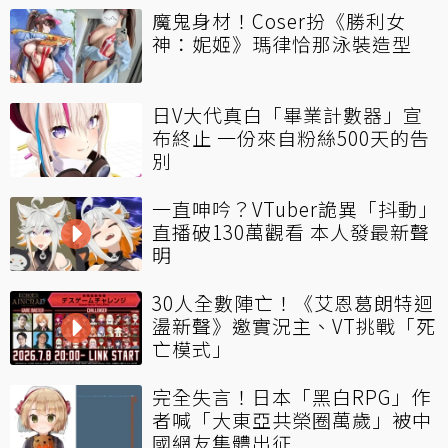
魔鬼身材！Coser扮《勝利女
神：妮姬》瑪律恰那泳裝造型
日V大代真白「畢業計數器」宣
布終止 一份來自粉絲500天的告
別
一直呻吟？VTuber詭異「抖動」
直播破130萬觀看 本人發最新聲
明
30人全數陣亡！《艾恩葛朗特迴
盪新聲》邀實況主、VT挑戰「死
亡模式」
完全失言！日本「黑白RPG」作
者喊「大東亞共榮圈萬歲」被中
國網友集體出征