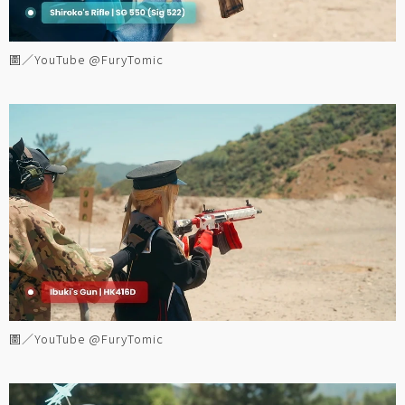
圖／YouTube @FuryTomic
圖／YouTube @FuryTomic