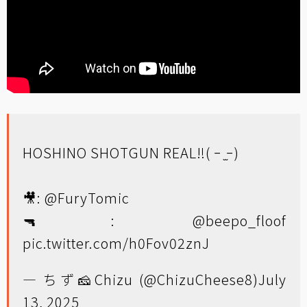
HOSHINO SHOTGUN REAL‼️( ｰ ̫ｰ)
🎥:
@FuryTomic
🔫:
@beepo_floof
pic.twitter.com/h0Fov02znJ
— ちず🧀Chizu (@ChizuCheese8)
July
13, 2025