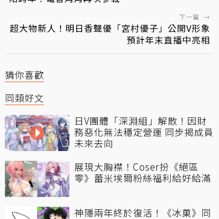
下一篇
→
超大物新人！明日香聲優「宮村優子」公開V形象
預計年末直播中亮相
猜你喜歡
同類好文
日V團體「深淵組」解散！因財
務惡化無法穩定營運 同步揭成員
未來去向
展現大胸襟！Coser扮《絕區
零》蕾米埃爾粉絲福利給好給滿
神隱兩年終於復活！《冰菓》同