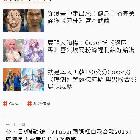
從漫畫中走出來！健身主播完美
詮釋《刃牙》宮本武藏
展現大胸襟！Coser扮《絕區
零》蕾米埃爾粉絲福利給好給滿
就是本人！韓180公分Coser扮
《鳴潮》芙露德莉斯 與男粉合照
展現威壓
Coser
蔚藍檔案
←
上一篇
台、日V聯動辦「VTuber國際紅白歌合戰2025」
陪跨年！電音角角再次參戰