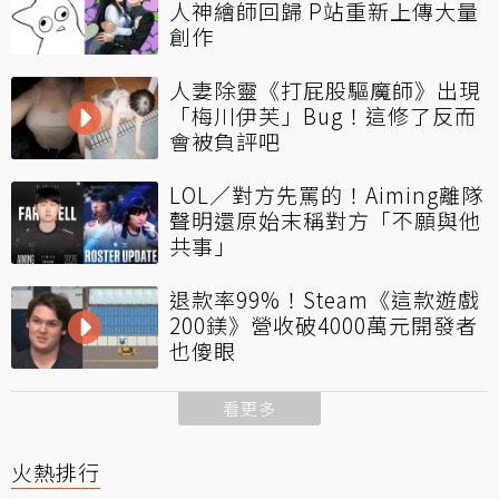
人神繪師回歸 P站重新上傳大量
創作
人妻除靈《打屁股驅魔師》出現
「梅川伊芙」Bug！這修了反而
會被負評吧
LOL／對方先罵的！Aiming離隊
聲明還原始末稱對方「不願與他
共事」
退款率99%！Steam《這款遊戲
200鎂》營收破4000萬元開發者
也傻眼
看更多
火熱排行