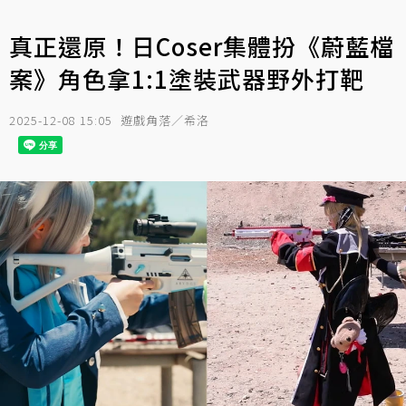
真正還原！日Coser集體扮《蔚藍檔
案》角色拿1:1塗裝武器野外打靶
2025-12-08 15:05
遊戲角落／希洛