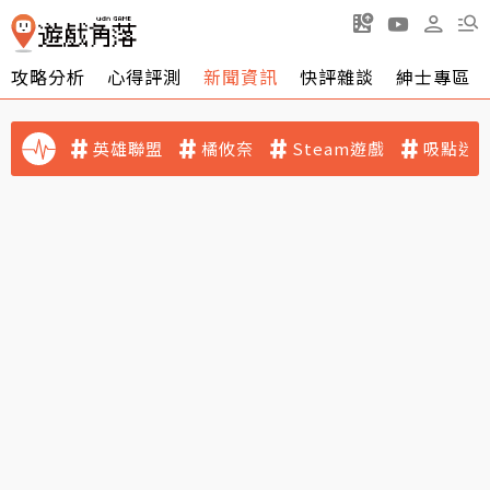
攻略分析
心得評測
新聞資訊
快評雜談
紳士專區
英雄聯盟
橘攸奈
Steam遊戲
吸點迷