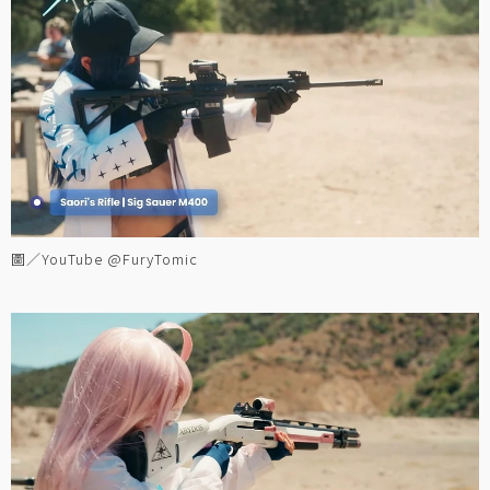
圖／YouTube @FuryTomic