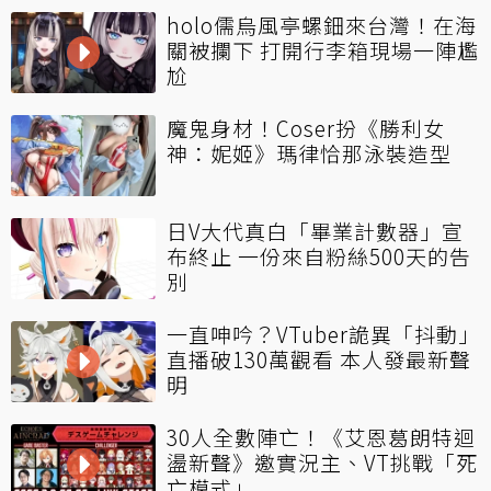
holo儒烏風亭螺鈿來台灣！在海
關被攔下 打開行李箱現場一陣尷
尬
魔鬼身材！Coser扮《勝利女
神：妮姬》瑪律恰那泳裝造型
日V大代真白「畢業計數器」宣
布終止 一份來自粉絲500天的告
別
一直呻吟？VTuber詭異「抖動」
直播破130萬觀看 本人發最新聲
明
30人全數陣亡！《艾恩葛朗特迴
盪新聲》邀實況主、VT挑戰「死
亡模式」