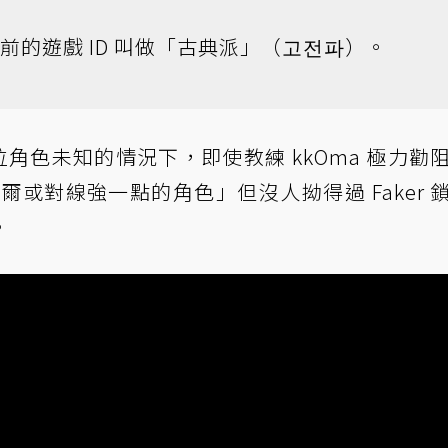
手前的遊戲 ID 叫做「古典派」（고전파）。
對位角色未知的情況下，即使教練 kkOma 極力勸
祈爾或對線強一點的角色」但沒人拗得過 Faker 
。