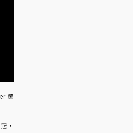
r 選
奪冠，