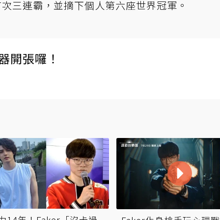
上首次三連霸，並摘下個人第六座世界冠軍。
伺服器開張囉！
力14年！Faker「沒卡過
Faker化身槍手玩心理戰