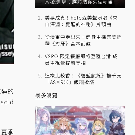
片掀議 網：應該請你來做動畫
美夢成真！holo森美聲演唱《來
自深淵：覺醒的神秘》片頭曲
從漫畫中走出來！健身主播完美詮
釋《刃牙》宮本武藏
VSPO!限定餐廳即將登陸台港 成
員主視覺提前亮相
這樣比較香！《碧藍航線》推千元
「ASMR米」飯糰掀議
練過的
最多瀏覽
did
K 夏季