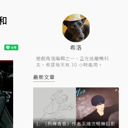
和
希洛
遊戲角落編輯之一，正在逃離鴨科
夫，希望每天有 30 小時能用。
最新文章
《熱舞青春》作者手繪流暢舞蹈影