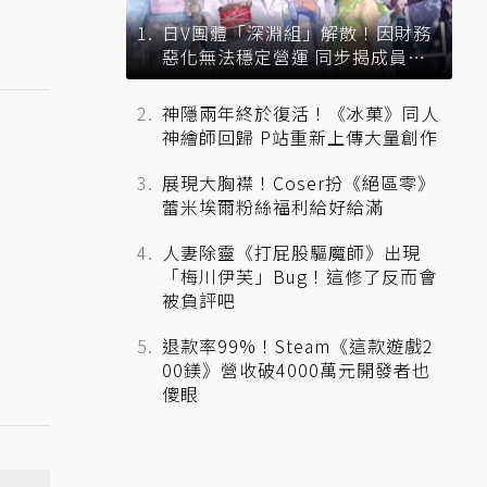
日V團體「深淵組」解散！因財務
惡化無法穩定營運 同步揭成員未
來去向
神隱兩年終於復活！《冰菓》同人
神繪師回歸 P站重新上傳大量創作
展現大胸襟！Coser扮《絕區零》
蕾米埃爾粉絲福利給好給滿
人妻除靈《打屁股驅魔師》出現
「梅川伊芙」Bug！這修了反而會
被負評吧
退款率99%！Steam《這款遊戲2
00鎂》營收破4000萬元開發者也
傻眼