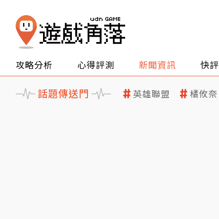
攻略分析
心得評測
新聞資訊
快評
話題傳送門
英雄聯盟
橘攸奈