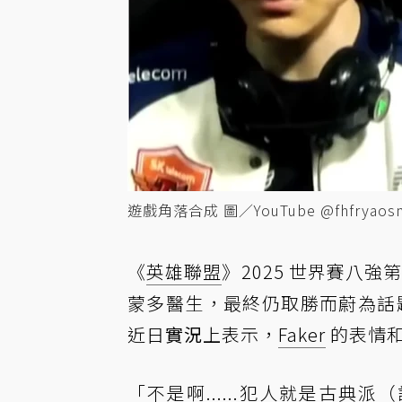
遊戲角落合成 圖／YouTube @fhfryaos
《
英雄聯盟
》2025 世界賽八強
蒙多醫生，最終仍取勝而蔚為話題。
近日
實況
上表示，
Faker
的表情
「不是啊......犯人就是古典派（註）