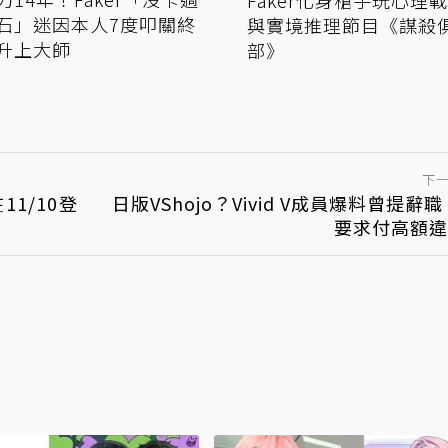
石」迷因本人7度叩關終
與實境推理節目《謀殺
升上大師
部》
下
11/10登
日版VShojo？Vivid V成員爆料曾提辭職
要求付高額違