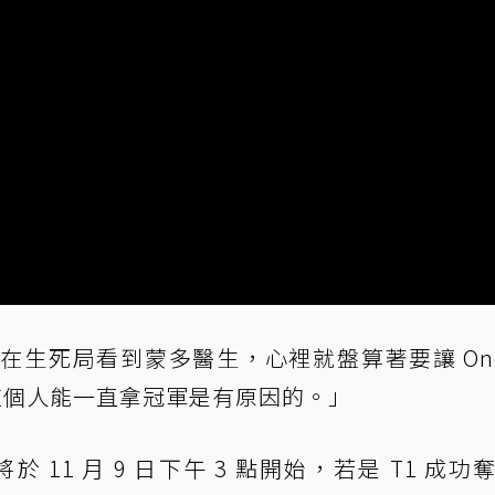
ker 在生死局看到蒙多醫生，心裡就盤算著要讓 One
人！這個人能一直拿冠軍是有原因的。」
於 11 月 9 日下午 3 點開始，若是 T1 成功