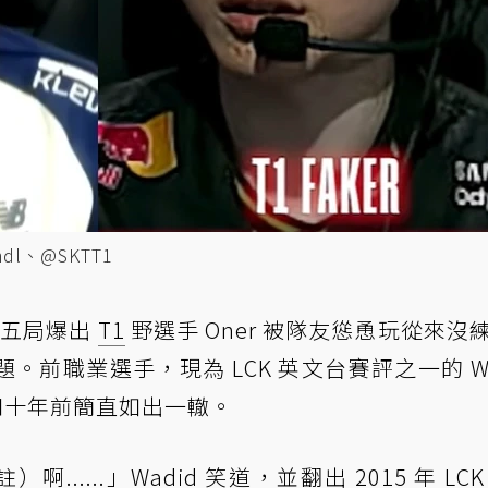
ndl、@SKTT1
第五局爆出
T1
野選手 Oner 被隊友慫恿玩從來沒
前職業選手，現為 LCK 英文台賽評之一的 Wa
和十年前簡直如出一轍。
啊......」Wadid 笑道，並翻出 2015 年 LC