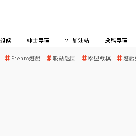
雜談
紳士專區
VT加油站
投稿專區
Steam遊戲
吸點迷因
聯盟戰棋
遊戲