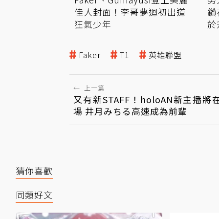
佳人封面！李哥夢迴初出道
鑽
狂氣少年
於
Faker
T1
英雄聯盟
←
上一篇
又有新STAFF！holoAN新主播將在
場 井月みちる高速成為前輩
猜你喜歡
同類好文