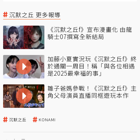
沉默之丘 更多報導
《沉默之丘f》宣布漫畫化 由龍
騎士07撰寫全新結局
加藤小夏實況玩《沉默之丘f》終
於通關一周目！稱「與各位相遇
是2025最幸福的事」
雛子爸媽參戰！《沉默之丘f》主
角父母演員直播同框遊玩本作
沉默之丘
KONAMI