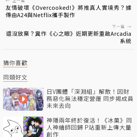
←
上一篇
友情破壞《Overcooked!》將推真人實境秀？據
傳由A24與Netflix攜手製作
下一篇
→
還沒放棄？糞作《心之眼》近期更新重啟Arcadia
系統
猜你喜歡
同類好文
日V團體「深淵組」解散！因財
務惡化無法穩定營運 同步揭成員
未來去向
神隱兩年終於復活！《冰菓》同
人神繪師回歸 P站重新上傳大量
創作