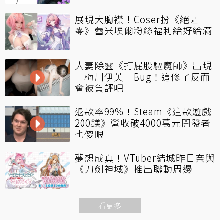
展現大胸襟！Coser扮《絕區
零》蕾米埃爾粉絲福利給好給滿
人妻除靈《打屁股驅魔師》出現
「梅川伊芙」Bug！這修了反而
會被負評吧
退款率99%！Steam《這款遊戲
200鎂》營收破4000萬元開發者
也傻眼
夢想成真！VTuber結城昨日奈與
《刀劍神域》推出聯動周邊
看更多