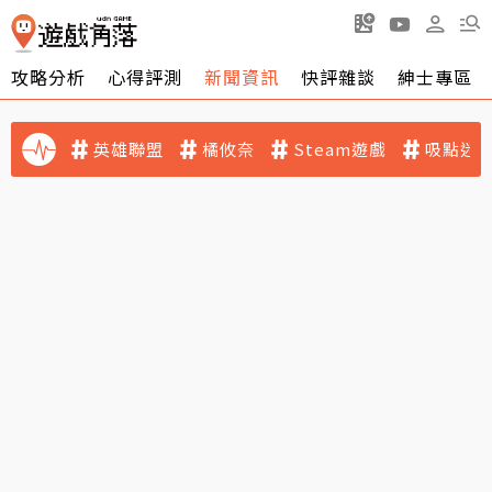
攻略分析
心得評測
新聞資訊
快評雜談
紳士專區
英雄聯盟
橘攸奈
Steam遊戲
吸點迷