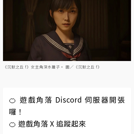
《沉默之丘 f》女主角深水雛子。 圖／《沉默之丘 f》
🍊 遊戲角落 Discord 伺服器開張
囉！
🍊 遊戲角落 X 追蹤起來