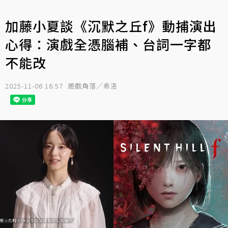
加藤小夏談《沉默之丘f》動捕演出
心得：演戲全憑腦補、台詞一字都
不能改
2025-11-06 16:57
遊戲角落／希洛