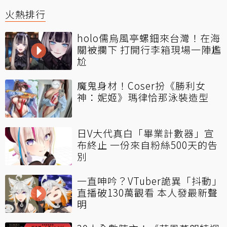
火熱排行
holo儒烏風亭螺鈿來台灣！在海
關被攔下 打開行李箱現場一陣尷
尬
魔鬼身材！Coser扮《勝利女
神：妮姬》瑪律恰那泳裝造型
日V大代真白「畢業計數器」宣
布終止 一份來自粉絲500天的告
別
一直呻吟？VTuber詭異「抖動」
直播破130萬觀看 本人發最新聲
明