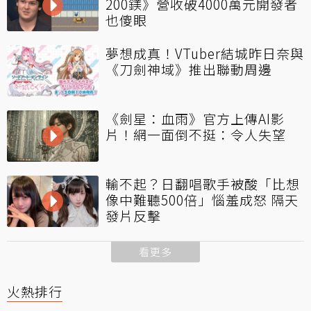
200鎂》營收破4000萬元開發者
也傻眼
夢想成真！VTuber結城昨日奈與
《刀劍神域》推出聯動周邊
《劍星：血雨》官方上傳AI影
片！網一面倒不挺：令人失望
輸不起？日翻唱歌手被酸「比想
像中難聽500倍」惱羞成怒 隔天
發片反擊
看更多
火熱排行