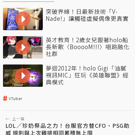
突破界線！日最新技術「V-
Nade!」讓觸碰虛擬偶像更真實
英才教育！2歲女兒跟著holo船
長新歌〈BooooM!!!〉唱跳融化
社群
夢迴2012年！holo Gigi「油膩
視訊MIC」狂玩《英雄聯盟》經
典模式
VTuber
←
上一篇
LOL／珍奶祭品之力！台服官方替CFO、PSG助
威 規則與上次雞排相同累積無上限