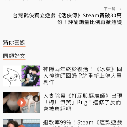
下一篇
→
台灣武俠獨立遊戲《活俠傳》Steam賣破30萬
份！評論銷量比例再掀熱議
猜你喜歡
同類好文
神隱兩年終於復活！《冰菓》同
人神繪師回歸 P站重新上傳大量
創作
人妻除靈《打屁股驅魔師》出現
「梅川伊芙」Bug！這修了反而
會被負評吧
退款率99%！Steam《這款遊戲