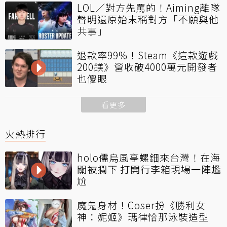
LOL／對方先罵的！Aiming離隊
聲明還原始末稱對方「不願與他
共事」
退款率99%！Steam《這款遊戲
200鎂》營收破4000萬元開發者
也傻眼
看更多
火熱排行
holo儒烏風亭螺鈿來台灣！在海
關被攔下 打開行李箱現場一陣尷
尬
魔鬼身材！Coser扮《勝利女
神：妮姬》瑪律恰那泳裝造型