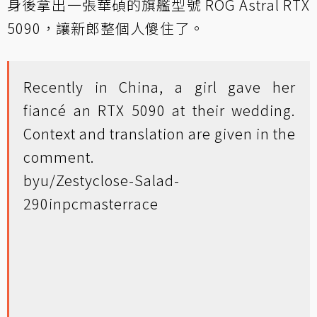
身後拿出一張華碩的旗艦型號 ROG Astral RTX
5090，讓新郎整個人傻住了。
Recently in China, a girl gave her
fiancé an RTX 5090 at their wedding.
Context and translation are given in the
comment.
by
u/Zestyclose-Salad-
290
in
pcmasterrace