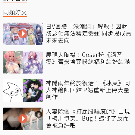
同類好文
日V團體「深淵組」解散！因財
務惡化無法穩定營運 同步揭成員
未來去向
展現大胸襟！Coser扮《絕區
零》蕾米埃爾粉絲福利給好給滿
神隱兩年終於復活！《冰菓》同
人神繪師回歸 P站重新上傳大量
創作
人妻除靈《打屁股驅魔師》出現
「梅川伊芙」Bug！這修了反而
會被負評吧