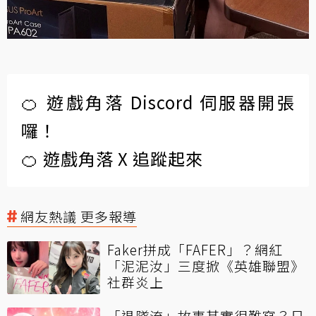
🍊 遊戲角落 Discord 伺服器開張
囉！
🍊 遊戲角落 X 追蹤起來
網友熱議 更多報導
Faker拼成「FAFER」？網紅
「泥泥汝」三度掀《英雄聯盟》
社群炎上
「退隊流」故事其實很難寫？日