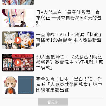
日V大代真白「畢業計數器」宣
布終止 一份來自粉絲500天的告
別
一直呻吟？VTuber詭異「抖動」
直播破130萬觀看 本人發最新聲
明
30人全數陣亡！《艾恩葛朗特迴
盪新聲》邀實況主、VT挑戰「死
亡模式」
完全失言！日本「黑白RPG」作
者喊「大東亞共榮圈萬歲」被中
國網友集體出征
看更多