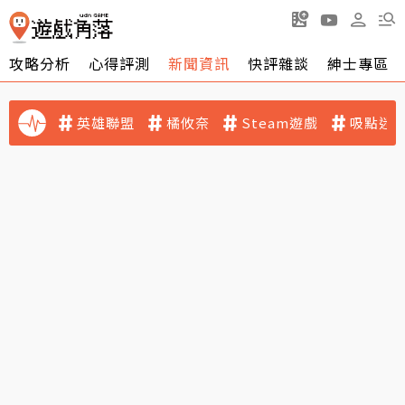
攻略分析
心得評測
新聞資訊
快評雜談
紳士專區
英雄聯盟
橘攸奈
Steam遊戲
吸點迷