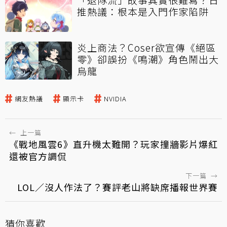
推熱議：根本是入門作家陷阱
炎上商法？Coser欲宣傳《絕區
零》卻誤扮《鳴潮》角色鬧出大
烏龍
網友熱議
顯示卡
NVIDIA
←
上一篇
《戰地風雲6》直升機太難開？玩家撞牆影片爆紅
還被官方調侃
下一篇
→
LOL／沒人作法了？賽評老山將缺席播報世界賽
猜你喜歡