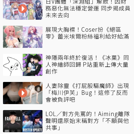
日V團體「深淵組」解散！因財
務惡化無法穩定營運 同步揭成員
未來去向
展現大胸襟！Coser扮《絕區
零》蕾米埃爾粉絲福利給好給滿
神隱兩年終於復活！《冰菓》同
人神繪師回歸 P站重新上傳大量
創作
人妻除靈《打屁股驅魔師》出現
「梅川伊芙」Bug！這修了反而
會被負評吧
LOL／對方先罵的！Aiming離隊
聲明還原始末稱對方「不願與他
共事」