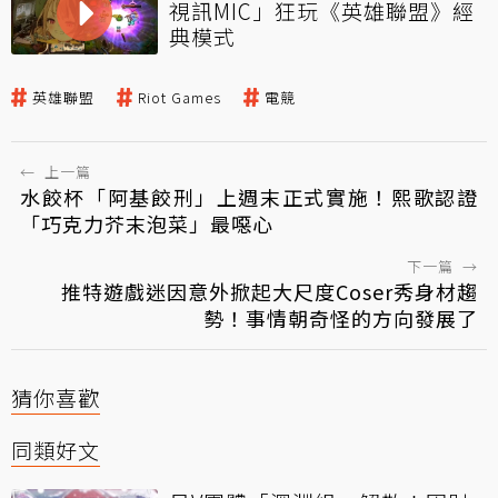
視訊MIC」狂玩《英雄聯盟》經
典模式
英雄聯盟
Riot Games
電競
←
上一篇
水餃杯「阿基餃刑」上週末正式實施！熙歌認證
「巧克力芥末泡菜」最噁心
下一篇
→
推特遊戲迷因意外掀起大尺度Coser秀身材趨
勢！事情朝奇怪的方向發展了
猜你喜歡
同類好文