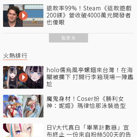
退款率99%！Steam《這款遊戲
200鎂》營收破4000萬元開發者
也傻眼
看更多
火熱排行
holo儒烏風亭螺鈿來台灣！在海
關被攔下 打開行李箱現場一陣尷
尬
魔鬼身材！Coser扮《勝利女
神：妮姬》瑪律恰那泳裝造型
日V大代真白「畢業計數器」宣
布終止 一份來自粉絲500天的告