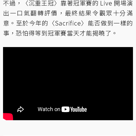
不過，〈沉重王冠〉靠著冠軍賽的 Live 開場演
出一口氣翻轉評價，最終結果令觀眾十分滿
意。至於今年的〈Sacrifice〉能否做到一樣的
事，恐怕得等到冠軍賽當天才能揭曉了。