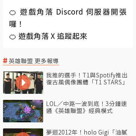
🍊 遊戲角落 Discord 伺服器開張
囉！
🍊 遊戲角落 X 追蹤起來
英雄聯盟 更多報導
我推的選手！T1與Spotify推出
復古風偶像團體「T1 STARS」
LOL／中路一波到底！3分鐘速
通《英雄聯盟》經典模式
夢迴2012年！holo Gigi「油膩