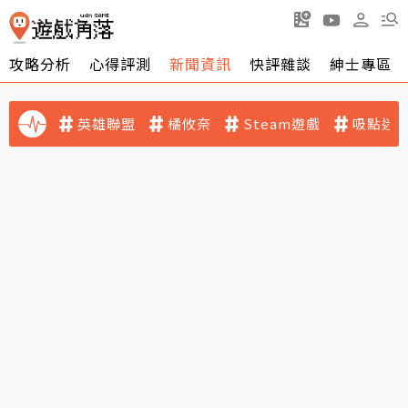
攻略分析
心得評測
新聞資訊
快評雜談
紳士專區
英雄聯盟
橘攸奈
Steam遊戲
吸點迷