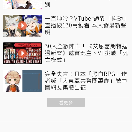
別
一直呻吟？VTuber詭異「抖動」
直播破130萬觀看 本人發最新聲
明
30人全數陣亡！《艾恩葛朗特迴
盪新聲》邀實況主、VT挑戰「死
亡模式」
完全失言！日本「黑白RPG」作
者喊「大東亞共榮圈萬歲」被中
國網友集體出征
看更多