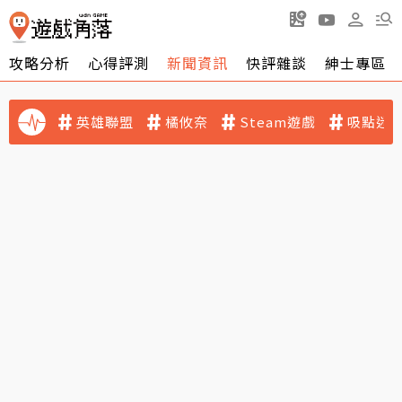
攻略分析
心得評測
新聞資訊
快評雜談
紳士專區
英雄聯盟
橘攸奈
Steam遊戲
吸點迷