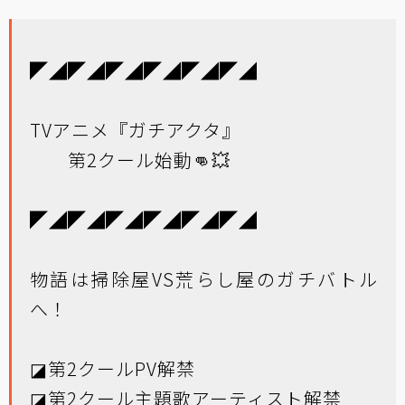
◤◢◤◢◤◢◤◢◤◢◤◢
TVアニメ『ガチアクタ』
第2クール始動👊💥
◤◢◤◢◤◢◤◢◤◢◤◢
物語は掃除屋VS荒らし屋のガチバトル
へ！
◪第2クールPV解禁
◪第2クール主題歌アーティスト解禁