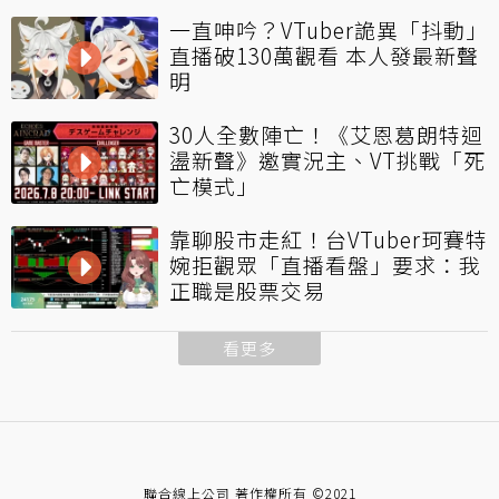
一直呻吟？VTuber詭異「抖動」
直播破130萬觀看 本人發最新聲
明
30人全數陣亡！《艾恩葛朗特迴
盪新聲》邀實況主、VT挑戰「死
亡模式」
靠聊股市走紅！台VTuber珂賽特
婉拒觀眾「直播看盤」要求：我
正職是股票交易
看更多
聯合線上公司 著作權所有 ©2021