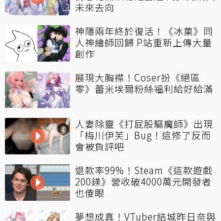
未來去向
神隱兩年終於復活！《冰菓》同
人神繪師回歸 P站重新上傳大量
創作
展現大胸襟！Coser扮《絕區
零》蕾米埃爾粉絲福利給好給滿
人妻除靈《打屁股驅魔師》出現
「梅川伊芙」Bug！這修了反而
會被負評吧
退款率99%！Steam《這款遊戲
200鎂》營收破4000萬元開發者
也傻眼
夢想成真！VTuber結城昨日奈與