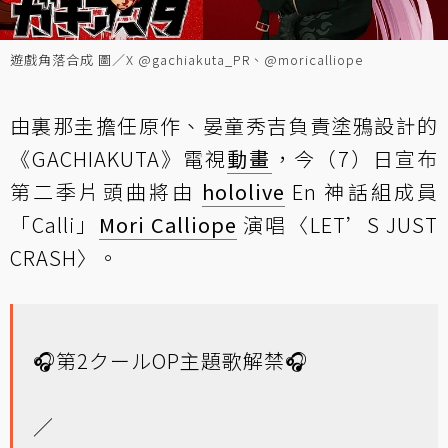
遊戲角落合成 圖／X @gachiakuta_PR、@moricalliope
由裏那圭擔任原作、晏童秀吉負責塗鴉設計的
《GACHIAKUTA》電視
動畫
，今（7）日宣布
第二季片頭曲將由
hololive
En 神話組成員
「Calli」
Mori Calliope
演唱〈LET’S JUST
CRASH〉。
🎧第2クールOP主題歌解禁🎧
／