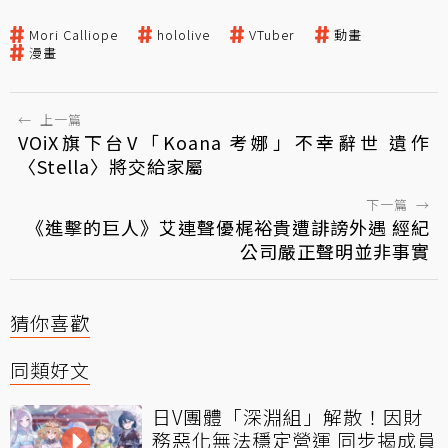
Mori Calliope
hololive
VTuber
動畫
漫畫
←
上一篇
VOiX旗下台V「Koana 考娜」不幸辭世 遺作
〈Stella〉將交給家屬
下一篇
→
《進擊的巨人》艾連聲優梶裕貴遭誹謗外遇 經紀
公司嚴正聲明並非事實
猜你喜歡
同類好文
日V團體「深淵組」解散！因財
務惡化無法穩定營運 同步揭成員