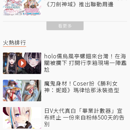
《刀劍神域》推出聯動周邊
看更多
火熱排行
holo儒烏風亭螺鈿來台灣！在海
關被攔下 打開行李箱現場一陣尷
尬
魔鬼身材！Coser扮《勝利女
神：妮姬》瑪律恰那泳裝造型
日V大代真白「畢業計數器」宣
布終止 一份來自粉絲500天的告
別