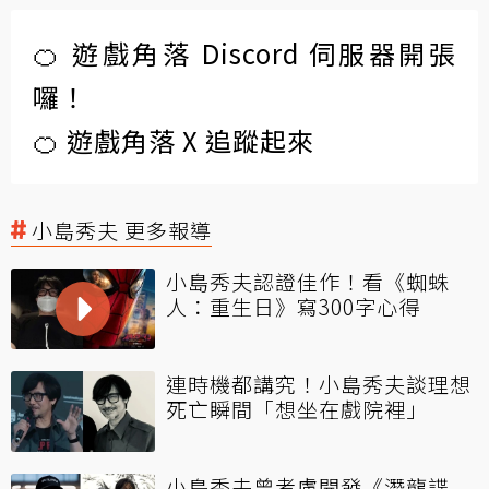
🍊 遊戲角落 Discord 伺服器開張
囉！
🍊 遊戲角落 X 追蹤起來
小島秀夫 更多報導
小島秀夫認證佳作！看《蜘蛛
人：重生日》寫300字心得
連時機都講究！小島秀夫談理想
死亡瞬間「想坐在戲院裡」
小島秀夫曾考慮開發《潛龍諜