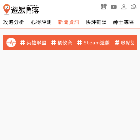
攻略分析
心得評測
新聞資訊
快評雜談
紳士專區
英雄聯盟
橘攸奈
Steam遊戲
吸點迷