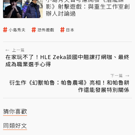
影》射擊遊戲：與重生工作室創
辦人討論過
小島秀夫
恐怖遊戲
日本
←
上一篇
在家玩不了！HLE Zeka談國中翹課打網咖、最終
成為職業選手心得
下一篇
→
衍生作《幻獸帕魯：帕魯農場》亮相！和帕魯耕
作還能發展特別關係
猜你喜歡
同類好文