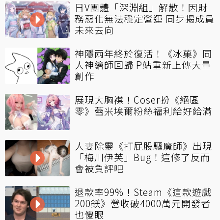
日V團體「深淵組」解散！因財
務惡化無法穩定營運 同步揭成員
未來去向
神隱兩年終於復活！《冰菓》同
人神繪師回歸 P站重新上傳大量
創作
展現大胸襟！Coser扮《絕區
零》蕾米埃爾粉絲福利給好給滿
人妻除靈《打屁股驅魔師》出現
「梅川伊芙」Bug！這修了反而
會被負評吧
退款率99%！Steam《這款遊戲
200鎂》營收破4000萬元開發者
也傻眼