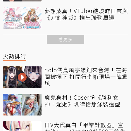
夢想成真！VTuber結城昨日奈與
《刀劍神域》推出聯動周邊
看更多
火熱排行
holo儒烏風亭螺鈿來台灣！在海
關被攔下 打開行李箱現場一陣尷
尬
魔鬼身材！Coser扮《勝利女
神：妮姬》瑪律恰那泳裝造型
日V大代真白「畢業計數器」宣