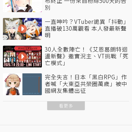
布終止 一份來自粉絲500天的告
別
一直呻吟？VTuber詭異「抖動」
直播破130萬觀看 本人發最新聲
明
30人全數陣亡！《艾恩葛朗特迴
盪新聲》邀實況主、VT挑戰「死
亡模式」
完全失言！日本「黑白RPG」作
者喊「大東亞共榮圈萬歲」被中
國網友集體出征
看更多