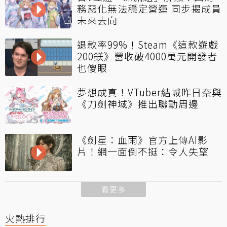
務惡化無法穩定營運 同步揭成員
未來去向
退款率99%！Steam《這款遊戲
200鎂》營收破4000萬元開發者
也傻眼
夢想成真！VTuber結城昨日奈與
《刀劍神域》推出聯動周邊
《劍星：血雨》官方上傳AI影
片！網一面倒不挺：令人失望
看更多
火熱排行