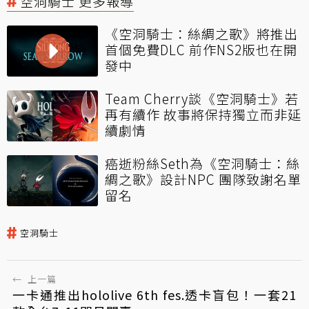
空洞騎士 更多報導
《空洞騎士：絲綢之歌》將推出
首個免費DLC 前作NS2版也在開
發中
Team Cherry談《空洞騎士》若
再有續作 故事將保持獨立而非延
續劇情
癌逝粉絲Seth為《空洞騎士：絲
綢之歌》設計NPC 團隊致謝名單
留名
空洞騎士
←
上一篇
一卡通推出hololive 6th fes.透卡盲包！一套21