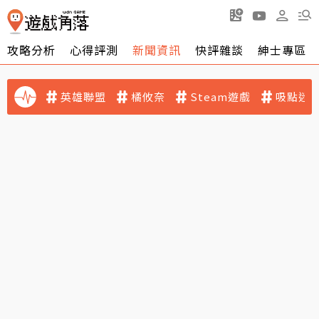
攻略分析
心得評測
新聞資訊
快評雜談
紳士專區
英雄聯盟
橘攸奈
Steam遊戲
吸點迷