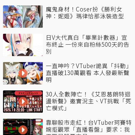
魔鬼身材！Coser扮《勝利女
神：妮姬》瑪律恰那泳裝造型
日V大代真白「畢業計數器」宣
布終止 一份來自粉絲500天的告
別
一直呻吟？VTuber詭異「抖動」
直播破130萬觀看 本人發最新聲
明
30人全數陣亡！《艾恩葛朗特迴
盪新聲》邀實況主、VT挑戰「死
亡模式」
靠聊股市走紅！台VTuber珂賽特
婉拒觀眾「直播看盤」要求：我