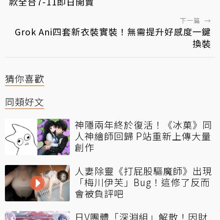
款全台7-11即日開賣
下一篇
→
Grok Ani四套新衣裝實裝！無需提升好感度一鍵
換裝
猜你喜歡
同類好文
神隱兩年終於復活！《冰菓》同
人神繪師回歸 P站重新上傳大量
創作
人妻除靈《打屁股驅魔師》出現
「梅川伊芙」Bug！這修了反而
會被負評吧
日V團體「深淵組」解散！因財